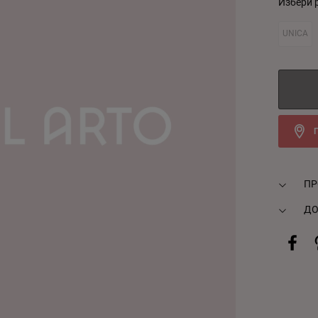
Избери 
UNICA
ПР
ДО