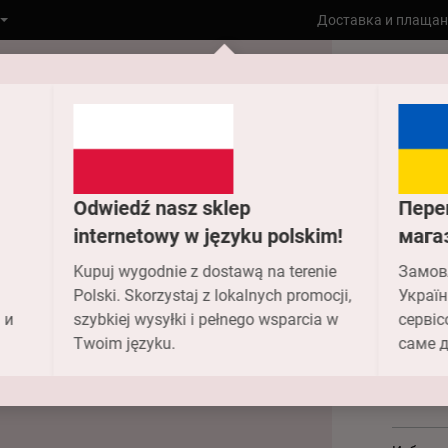
Доставка и плащан
Към гла
8186-423
Odwiedź nasz sklep
Пере
818
internetowy w języku polskim!
мага
Kupuj wygodnie z dostawą na terenie
Замов
кос
Polski. Skorzystaj z lokalnych promocji,
Україн
 и
szybkiej wysyłki i pełnego wsparcia w
сервіс
107.00
Twoim języku.
саме д
Цвят -
9