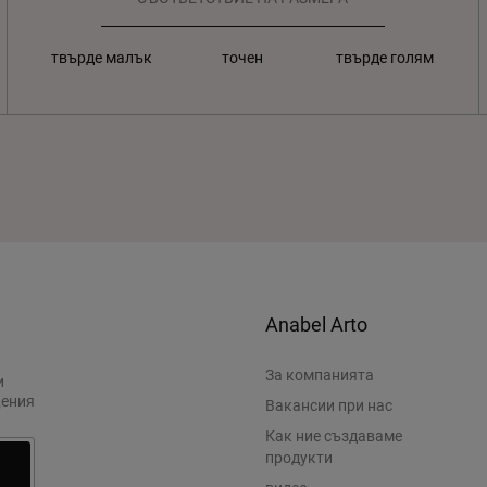
твърде малък
точен
твърде голям
Anabel Arto
За компанията
и
щения
Вакансии при нас
Как ние създаваме
продукти