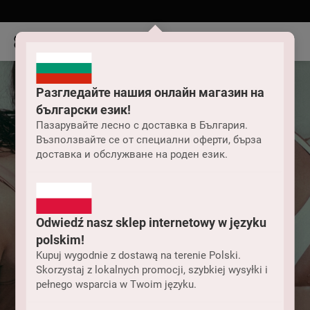
Разгледайте нашия онлайн магазин на
български език!
Пазарувайте лесно с доставка в България.
Възползвайте се от специални оферти, бърза
доставка и обслужване на роден език.
Odwiedź nasz sklep internetowy w języku
polskim!
Kupuj wygodnie z dostawą na terenie Polski.
Skorzystaj z lokalnych promocji, szybkiej wysyłki i
pełnego wsparcia w Twoim języku.
Дамски бански