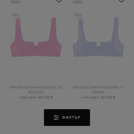
НОВО
НОВО
-50%
-50%
948-048 Сутиен Anabel Arto 28
948-048 Сутиен Anabel Arto 13
ФУКСИЯ
ЛЮЛЯК
1 241.00 ₴
621.00 ₴
1 241.00 ₴
621.00 ₴
ФИЛТЪР