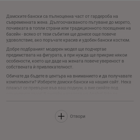
Дамските бански са пълноценна част от гардероба на
съвременната жена. Дългоочакваното пътуване до морето,
почивката в топли страни или традиционното посещение на
басейн - всяко от тези събития ще донесе още повече
удоволствие, ако поръчате красив и удобен бански костюм.
Добре подбраният модерен модел ще подчертае
предимствата на фигурата, а при нужда ще прикрие някои
особености, което ще даде на жената повече увереност в
собствената ѝ привлекателност.
Обичате да бъдете в центъра на вниманието и да получавате
комплименти? Изберете дамски бански на нашия сайт. Нека
плажът се превърне във ваш подиум, а вие сияйте под
слънчевите лъчи! В онлайн каталога на Anabel Arto са
представени разнообразни модели. Със сигурност ще
откриете точно онзи, в който ще се чувствате прекрасно.
Нашите модели са създадени специално за вашата
Отвори
комфортна почивка и удоволствие.
Актуални модели дамски бански с доставка до дома
Anabel Arto е онлайн магазин за бельо, домашно облекло и