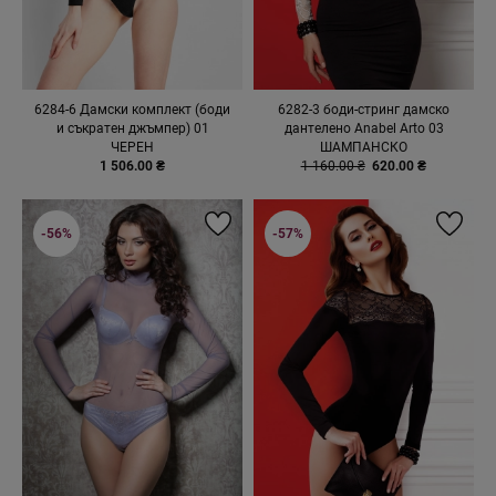
6284-6 Дамски комплект (боди
6282-3 боди-стринг дамско
и съкратен джъмпер) 01
дантелено Anabel Arto 03
ЧЕРЕН
ШАМПАНСКО
1 506.00 ₴
1 160.00 ₴
620.00 ₴
-56%
-57%