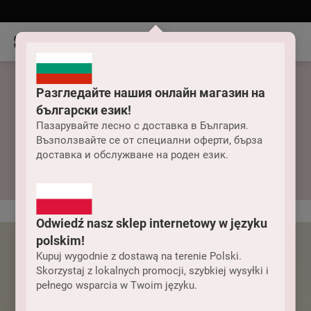
Разгледайте нашия онлайн магазин на
български език!
Пазарувайте лесно с доставка в България.
Възползвайте се от специални оферти, бърза
Купувай боди.
доставка и обслужване на роден език.
Odwiedź nasz sklep internetowy w języku
polskim!
Kupuj wygodnie z dostawą na terenie Polski.
Skorzystaj z lokalnych promocji, szybkiej wysyłki i
pełnego wsparcia w Twoim języku.