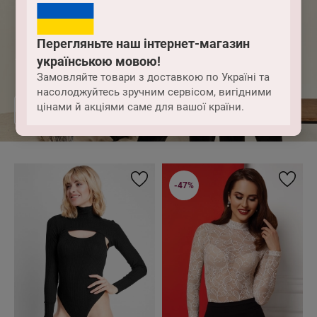
Перегляньте наш інтернет-магазин
українською мовою!
Velour
Замовляйте товари з доставкою по Україні та
насолоджуйтесь зручним сервісом, вигідними
цінами й акціями саме для вашої країни.
ЦЯЛАТА КОЛЕКЦИЯ
-47%