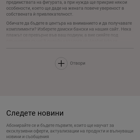
предимствата на фигурата, а при нужда ще прикрие някои
особености, което ще даде на жената повече увереност в
собствената ѝ привлекателност.
Обичате да бъдете в центъра на вниманието и да получавате
комплименти? Изберете дамски бански на нашия сайт. Нека
плажът се превърне във ваш подиум, а вие сияйте под
слънчевите лъчи! В онлайн каталога на Anabel Arto са
представени разнообразни модели. Със сигурност ще
откриете точно онзи, в който ще се чувствате прекрасно.
Нашите модели са създадени специално за вашата
Отвори
комфортна почивка и удоволствие.
Актуални модели дамски бански с доставка до дома
Anabel Arto е онлайн магазин за бельо, домашно облекло и
аксесоари. Производството се намира в град Харков. От
2010 година насам сме създали множество модерни
колекции за хората, които ценят стила и качеството. Не
спираме дотук и продължаваме да радваме клиентите си със
Следете новини
стилни нови предложения.
Предлагаме да купите бански с различни кройки:
Абонирайте се и бъдете първите, които ще научат за
1. целите модели
са популярни сред жените, които искат да
ексклузивни оферти, актуализации на продукти и вълнуващи
прикрият корема, леко да оформят силуета, да подчертаят
новини и съобщения