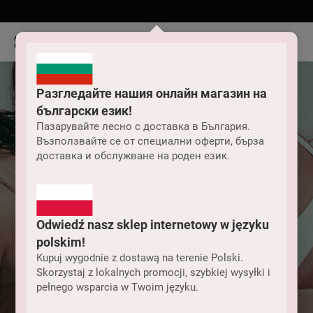
Разгледайте нашия онлайн магазин на
български език!
Пазарувайте лесно с доставка в България.
Възползвайте се от специални оферти, бърза
доставка и обслужване на роден език.
Odwiedź nasz sklep internetowy w języku
polskim!
Kupuj wygodnie z dostawą na terenie Polski.
Skorzystaj z lokalnych promocji, szybkiej wysyłki i
pełnego wsparcia w Twoim języku.
Дамски бански