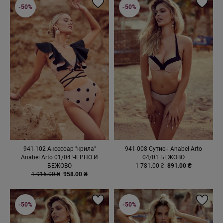
-50%
-50%
941-102 Аксесоар "крила"
941-008 Сутиен Anabel Arto
Anabel Arto 01/04 ЧЕРНО И
04/01 БЕЖОВО
БЕЖОВО
1 781.00 ₴
891.00 ₴
1 916.00 ₴
958.00 ₴
-50%
-50%