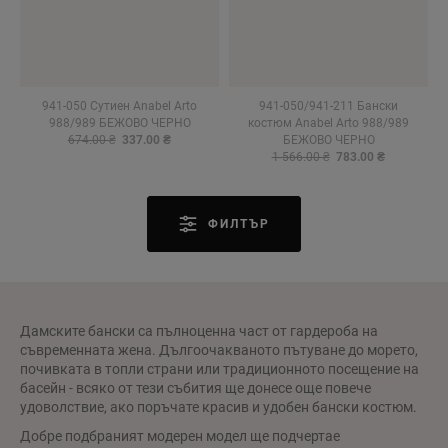
941-050 Сутиен Anabel Arto
941-050/941-211 Бански
988/989 БЕЖОВО ЧЕРНО
костюм Anabel Arto 988/989
674.00 ₴
337.00 ₴
БЕЖОВО ЧЕРНО
1 566.00 ₴
783.00 ₴
ФИЛТЪР
Дамските бански са пълноценна част от гардероба на
съвременната жена. Дългоочакваното пътуване до морето,
почивката в топли страни или традиционното посещение на
басейн - всяко от тези събития ще донесе още повече
удоволствие, ако поръчате красив и удобен бански костюм.
Добре подбраният модерен модел ще подчертае