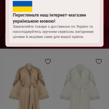
Перегляньте наш інтернет-магазин
українською мовою!
FATALE
Замовляйте товари з доставкою по Україні та
насолоджуйтесь зручним сервісом, вигідними
цінами й акціями саме для вашої країни.
ЦЯЛАТА КОЛЕКЦИЯ