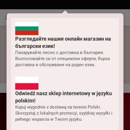
Разгледайте нашия онлайн магазин на
български език!
Пазарувайте лесно с доставка в България.
Възползвайте се от специални оферти, бърза
Нощници и халати
доставка и обслужване на роден език.
Odwiedź nasz sklep internetowy w języku
polskim!
Kupuj wygodnie z dostawą na terenie Polski.
Skorzystaj z lokalnych promocji, szybkiej wysyłki i
pełnego wsparcia w Twoim języku.