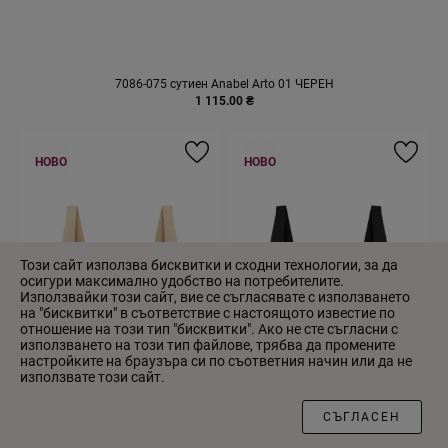
7086-075 сутиен Anabel Arto 01 ЧЕРЕН
1 115.00 ₴
НОВО
НОВО
Този сайт използва бисквитки и сходни технологии, за да
осигури максимално удобство на потребителите.
Използвайки този сайт, вие се съгласявате с използването
на "бисквитки" в съответствие с настоящото известие по
отношение на този тип "бисквитки". Ако не сте съгласни с
използването на този тип файлове, трябва да промените
настройките на браузъра си по съответния начин или да не
използвате този сайт.
ФИЛТЪР
СЪГЛАСЕН
7088-075 сутиен Anabel Arto 04
7088-075 сутиен Anabel Arto 01