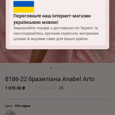
Перегляньте наш інтернет-магазин
українською мовою!
Замовляйте товари з доставкою по Україні та
насолоджуйтесь зручним сервісом, вигідними
цінами й акціями саме для вашої країни.
8186-22 бразиліана Anabel Arto
1 070.00 ₴
(0)
Цвят -
995 кафяв