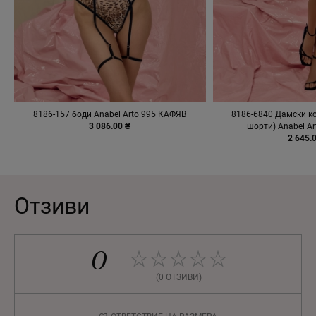
8186-157 боди Anabel Arto 995 КАФЯВ
8186-6840 Дамски ко
3 086.00 ₴
шорти) Anabel A
2 645.
Отзиви
0
(0 ОТЗИВИ)