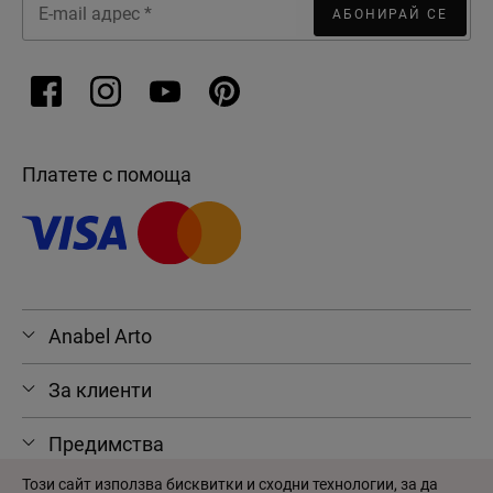
АБОНИРАЙ СЕ
Платете с помоща
Anabel Arto
Какво Предлагаме: Кратък
За клиенти
Преглед на Продуктите в
Онлайн Магазина
Предимства
Този сайт използва бисквитки и сходни технологии, за да