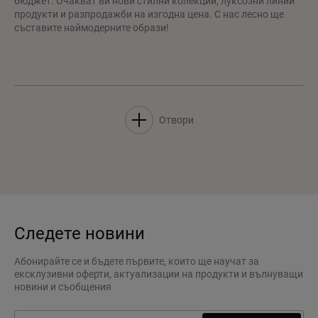
бюджет. Очакват ви нови стилни колекции, луксозни линии
продукти и разпродажби на изгодна цена. С нас лесно ще
съставите наймодерните образи!
Отвори
Следете новини
Абонирайте се и бъдете първите, които ще научат за
ексклузивни оферти, актуализации на продукти и вълнуващи
новини и съобщения