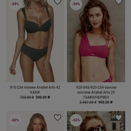
-59%
-59%
910-234 плувки Anabel Arto 42
920-045/920-234 бански
КАКИ
костюм Anabel Arto 29
723.00 ₴
300.00 ₴
ТЪМНОЧЕРВЕН
2 067.00 ₴
900.00 ₴
-62%
-63%