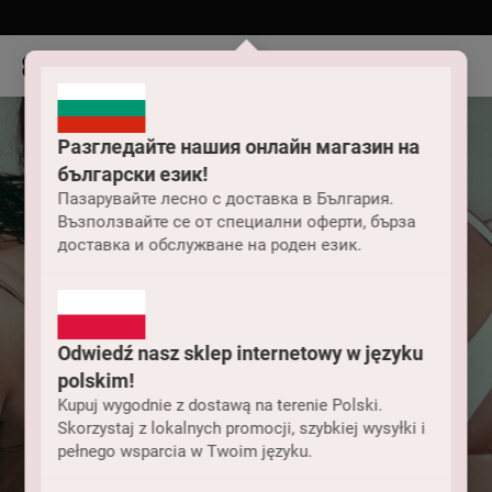
Разгледайте нашия онлайн магазин на
български език!
Пазарувайте лесно с доставка в България.
Възползвайте се от специални оферти, бърза
доставка и обслужване на роден език.
Odwiedź nasz sklep internetowy w języku
polskim!
Kupuj wygodnie z dostawą na terenie Polski.
Skorzystaj z lokalnych promocji, szybkiej wysyłki i
pełnego wsparcia w Twoim języku.
Дамски бански