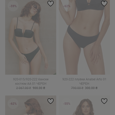
-59%
-62%
920-015/920-222 бански
920-222 плувки Anabel Arto 01
костюм AA 01 ЧЕРЕН
ЧЕРЕН
2 067.00 ₴
900.00 ₴
790.00 ₴
300.00 ₴
-62%
-55%