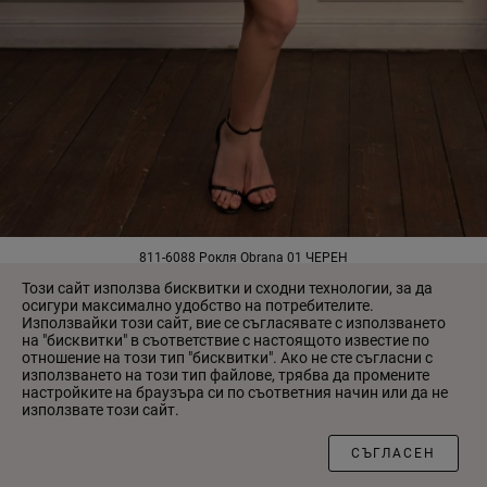
811-6088 Рокля Obrana 01 ЧЕРЕН
1 637.00 ₴
Този сайт използва бисквитки и сходни технологии, за да
осигури максимално удобство на потребителите.
Използвайки този сайт, вие се съгласявате с използването
на "бисквитки" в съответствие с настоящото известие по
НОВО
НОВО
отношение на този тип "бисквитки". Ако не сте съгласни с
използването на този тип файлове, трябва да промените
настройките на браузъра си по съответния начин или да не
използвате този сайт.
ФИЛТЪР
СЪГЛАСЕН