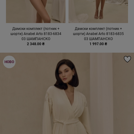
Дамски комплект (потник +
Дамски комплект (потник +
шорти) Anabel Arto 8183-6834
шорти) Anabel Arto 8183-6835
03 ШАМПАНСКО
03 ШАМПАНСКО
2 348.00 ₴
1 997.00 ₴
НОВО