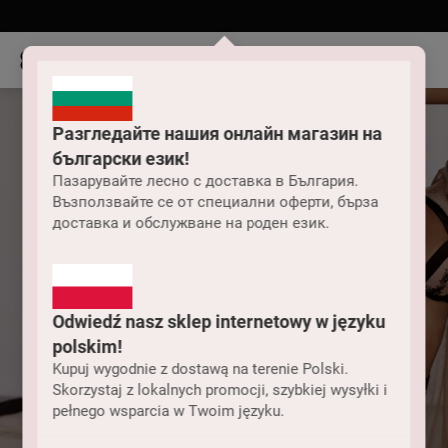
Разгледайте нашия онлайн магазин на
български език!
Пазарувайте лесно с доставка в България.
Възползвайте се от специални оферти, бърза
доставка и обслужване на роден език.
Odwiedź nasz sklep internetowy w języku
polskim!
Kupuj wygodnie z dostawą na terenie Polski.
Skorzystaj z lokalnych promocji, szybkiej wysyłki i
pełnego wsparcia w Twoim języku.
Женско облекло