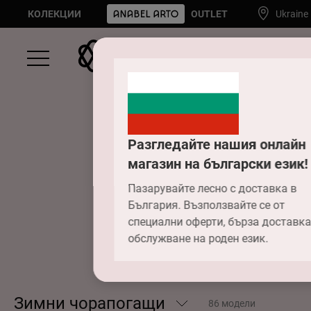
КОЛЕКЦИИ
OUTLET
Ukraine
Разгледайте нашия онлайн
магазин на български език!
Зим
Пазарувайте лесно с доставка в
България. Възползвайте се от
специални оферти, бърза доставка
обслужване на роден език.
Зимни чорапогащи
86 модели