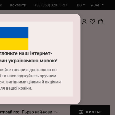
BG
₴ UAH
е
Контакти
+38 (063) 320-11-37
ТЪРСИ
гляньте наш інтернет-
зин українською мовою!
гащи
ляйте товари з доставкою по
і та насолоджуйтесь зручним
ом, вигідними цінами й акціями
ля вашої країни.
Пьрво най-нови
ртирай по:
ФИЛТЪР