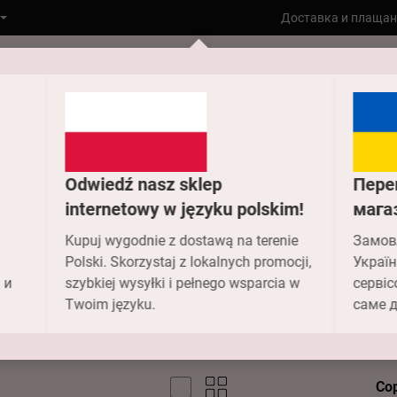
Доставка и плащан
Към главната
Чорапогащи
Зимни чорапогащи
Odwiedź nasz sklep
Пере
internetowy w języku polskim!
мага
ни чорапо
Kupuj wygodnie z dostawą na terenie
Замов
Polski. Skorzystaj z lokalnych promocji,
Україн
 и
szybkiej wysyłki i pełnego wsparcia w
сервіс
Twoim języku.
саме д
Со