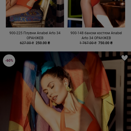
900-225 Плувни Anabel Arto 34
900-148 бански костюм Anabel
ОРАНЖЕВ
Arto 34 ОРАНЖЕВ
627.00 ₴
250.00 ₴
1 767.00 ₴
750.00 ₴
-60%