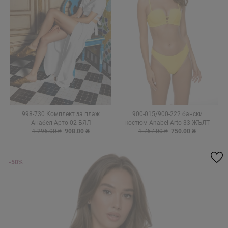
998-730 Комплект за плаж
900-015/900-222 бански
Анабел Арто 02 БЯЛ
костюм Anabel Arto 33 ЖЪЛТ
1 296.00 ₴
908.00 ₴
1 767.00 ₴
750.00 ₴
-50%