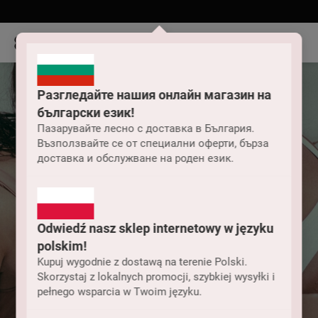
Разгледайте нашия онлайн магазин на
български език!
Пазарувайте лесно с доставка в България.
Възползвайте се от специални оферти, бърза
доставка и обслужване на роден език.
Odwiedź nasz sklep internetowy w języku
polskim!
Kupuj wygodnie z dostawą na terenie Polski.
Skorzystaj z lokalnych promocji, szybkiej wysyłki i
pełnego wsparcia w Twoim języku.
Дамски бански