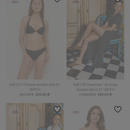
-60%
-30%
900-231 Плувни Anabel Arto 01
998-730 Комплект за плаж
ЧЕРЕН
Анабел Арто 01 ЧЕРЕН
627.00 ₴
250.00 ₴
1 296.00 ₴
908.00 ₴
-30%
-50%