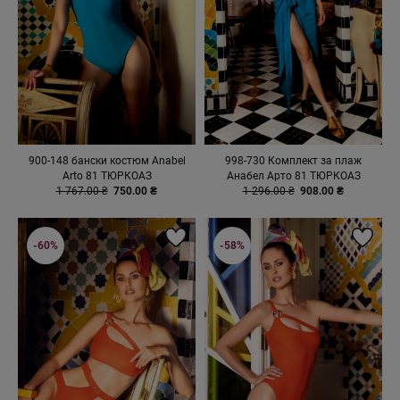
900-148 бански костюм Anabel
998-730 Комплект за плаж
Arto 81 ТЮРКОАЗ
Анабел Арто 81 ТЮРКОАЗ
1 767.00 ₴
750.00 ₴
1 296.00 ₴
908.00 ₴
-60%
-58%