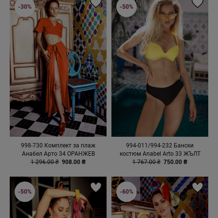
-30%
-50%
998-730 Комплект за плаж
994-011/994-232 Бански
Анабел Арто 34 ОРАНЖЕВ
костюм Anabel Arto 33 ЖЪЛТ
1 296.00 ₴
908.00 ₴
1 767.00 ₴
750.00 ₴
-50%
-60%