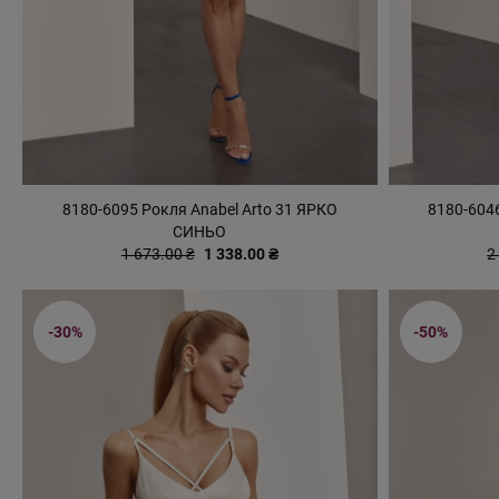
8180-6095 Рокля Anabel Arto 31 ЯРКО
8180-6046
СИНЬО
1 673.00 ₴
1 338.00 ₴
2
-30%
-50%