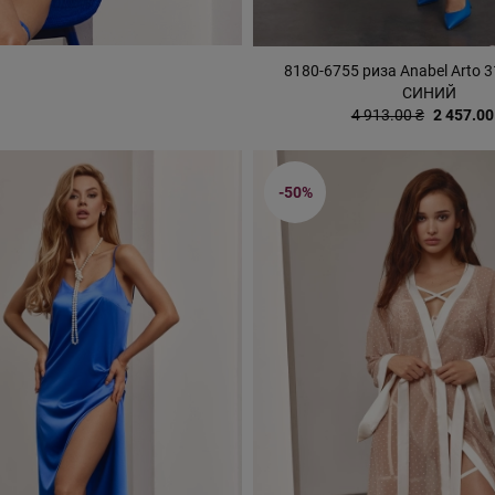
8180-6755 риза Anabel Arto 
СИНИЙ
4 913.00 ₴
2 457.00
-50%