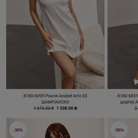
8180-6095 Рокля Anabel Arto 03
8180-6831
ШАМПАНСКО
шорти) 
1 673.00 ₴
1 338.00 ₴
2
-30%
-50%