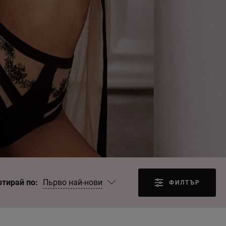
Пьрво най-нови
ртирай по:
ФИЛТЪР