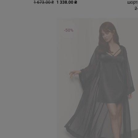
1 673.00 ₴
1 338.00 ₴
шорт
2
-50%