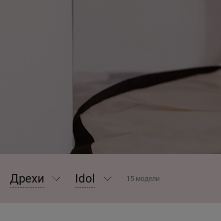
Дрехи
Idol
15 модели