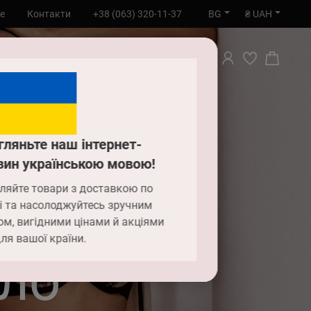
BG
₴ UAH
е
Контакти
+38 (063) 320-11-37
ТЪРСИ
гляньте наш інтернет-
зин українською мовою!
ляйте товари з доставкою по
і та насолоджуйтесь зручним
ом, вигідними цінами й акціями
ля вашої країни.
ло