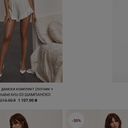
 дамски комплект (потник +
Anabel Arto 03 ШАМПАНСКО
 213.00 ₴
1 107.00 ₴
-30%