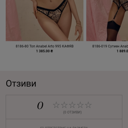
8186-80 Топ Anabel Arto 995 КАФЯВ
8186-019 Сутиен Anab
1 385.00 ₴
1 889.
Отзиви
0
(0 ОТЗИВИ)