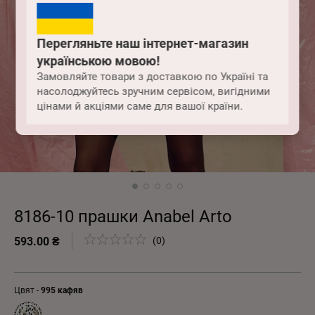
Перегляньте наш інтернет-магазин
українською мовою!
Замовляйте товари з доставкою по Україні та
насолоджуйтесь зручним сервісом, вигідними
цінами й акціями саме для вашої країни.
8186-10 прашки Anabel Arto
593.00 ₴
(0)
Цвят -
995 кафяв