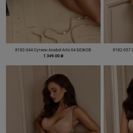
8182-044 Сутиен Anabel Arto 04 БЕЖОВ
8182-057 
1 349.00 ₴