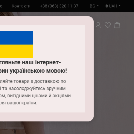
BG
₴ UAH
е
Контакти
+38 (063) 320-11-37
ТЪРСИ
гляньте наш інтернет-
зин українською мовою!
ляйте товари з доставкою по
і та насолоджуйтесь зручним
ом, вигідними цінами й акціями
ля вашої країни.