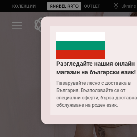
КОЛЕКЦИИ
OUTLET
Ukraine
Разгледайте нашия онлайн
магазин на български език!
Пазарувайте лесно с доставка в
България. Възползвайте се от
специални оферти, бърза доставка
обслужване на роден език.