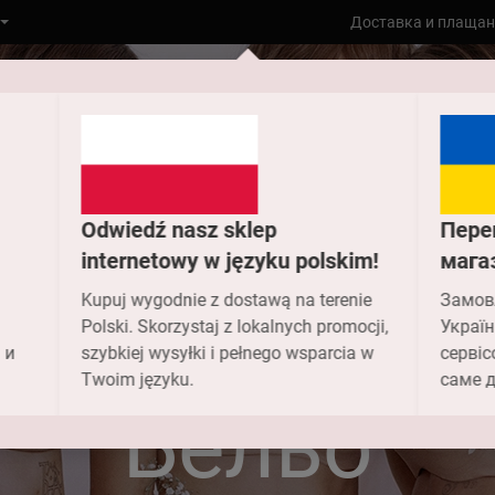
Доставка и плащан
Odwiedź nasz sklep
Пере
internetowy w języku polskim!
мага
Kupuj wygodnie z dostawą na terenie
Замов
Polski. Skorzystaj z lokalnych promocji,
Україн
 и
szybkiej wysyłki i pełnego wsparcia w
сервіс
Към главната
Бельо
Twoim języku.
саме д
Бельо