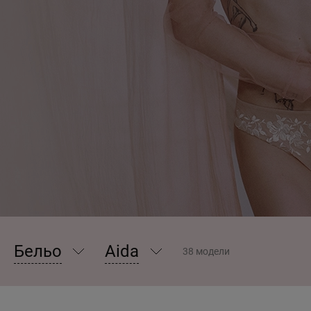
Бельо
Aida
38 модели