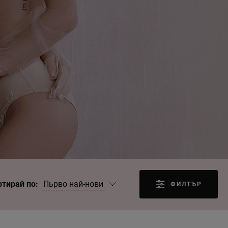
Пьрво най-нови
ртирай по:
ФИЛТЪР