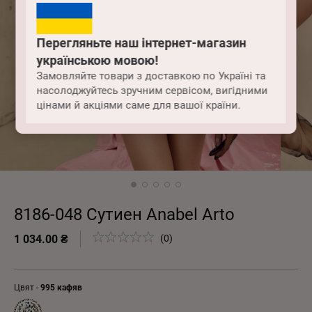
Перегляньте наш інтернет-магазин
українською мовою!
Замовляйте товари з доставкою по Україні та
насолоджуйтесь зручним сервісом, вигідними
цінами й акціями саме для вашої країни.
8186-048 Сутиен Anabel Arto
1 034.00 ₴
(0)
Цвят -
995 кафяв