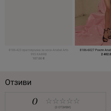
8186-423 вратовръзка за коса Anabel Arto
8186-6027 Рокля Anab
995 КАФЯВ
2 402.
107.00 ₴
Отзиви
0
(0 ОТЗИВИ)