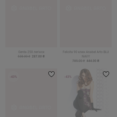
Gerda 250 легінси
Felicita 90 клин Anabel Arto BLU
538.00 ₴
287.00 ₴
NAVY
785.00 ₴
444.00 ₴
-43%
-43%