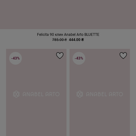
Felicita 90 клин Anabel Arto BLUETTE
785.00 ₴
444.00 ₴
-43%
-43%