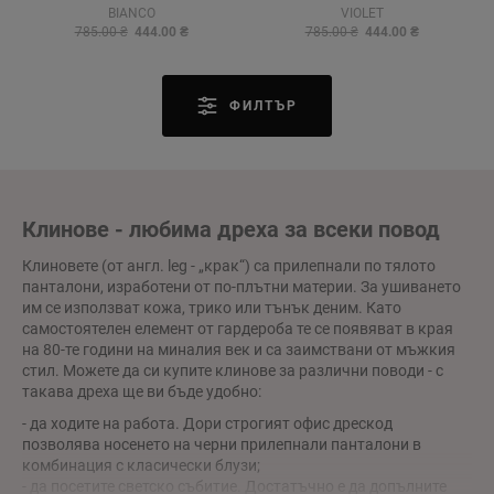
BIANCO
VIOLET
785.00 ₴
444.00 ₴
785.00 ₴
444.00 ₴
ФИЛТЪР
Клинове - любима дреха за всеки повод
Клиновете (от англ. leg - „крак“) са прилепнали по тялото
панталони, изработени от по-плътни материи. За ушиването
им се използват кожа, трико или тънък деним. Като
самостоятелен елемент от гардероба те се появяват в края
на 80-те години на миналия век и са заимствани от мъжкия
стил. Можете да си купите клинове за различни поводи - с
такава дреха ще ви бъде удобно:
- да ходите на работа. Дори строгият офис дрескод
позволява носенето на черни прилепнали панталони в
комбинация с класически блузи;
- да посетите светско събитие. Достатъчно е да допълните