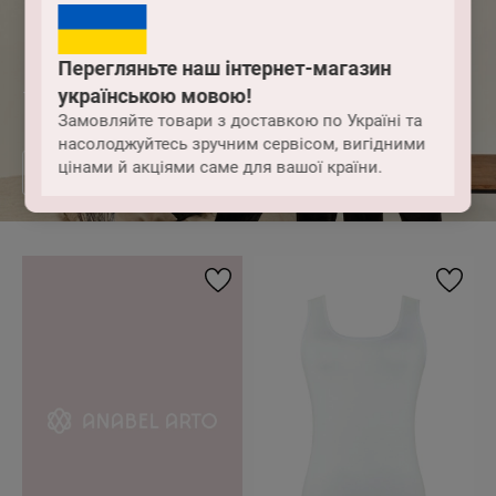
Перегляньте наш інтернет-магазин
українською мовою!
Velour
Замовляйте товари з доставкою по Україні та
насолоджуйтесь зручним сервісом, вигідними
цінами й акціями саме для вашої країни.
ЦЯЛАТА КОЛЕКЦИЯ