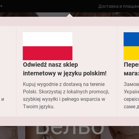
Доставка и плащан
Odwiedź nasz sklep
Пере
internetowy w języku polskim!
мага
Kupuj wygodnie z dostawą na terenie
Замов
Polski. Skorzystaj z lokalnych promocji,
Україн
 и
szybkiej wysyłki i pełnego wsparcia w
сервіс
Към главната
Бельо
Twoim języku.
саме д
Бельо