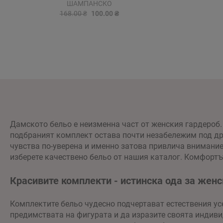
ШАМПАНСКО
168.00 ₴
100.00 ₴
Дамското бельо е неизменна част от женския гардероб.
подбраният комплект остава почти незабележим под дре
чувства по-уверена и именно затова привлича вниманиет
изберете качествено бельо от нашия каталог. Комфортъ
Красивите комплекти - истинска ода за женс
Комплектите бельо чудесно подчертават естествения ус
предимствата на фигурата и да изразите своята индивид