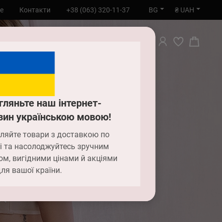
BG
₴ UAH
е
Контакти
+38 (063) 320-11-37
ТЪРСИ
гляньте наш інтернет-
зин українською мовою!
ляйте товари з доставкою по
і та насолоджуйтесь зручним
ом, вигідними цінами й акціями
ля вашої країни.