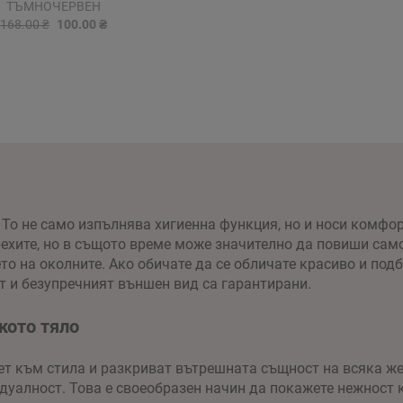
ТЪМНОЧЕРВЕН
168.00 ₴
100.00 ₴
 То не само изпълнява хигиенна функция, но и носи комфор
хите, но в същото време може значително да повиши самоч
о на околните. Ако обичате да се обличате красиво и под
т и безупречният външен вид са гарантирани.
кото тяло
ет към стила и разкриват вътрешната същност на всяка же
уалност. Това е своеобразен начин да покажете нежност к