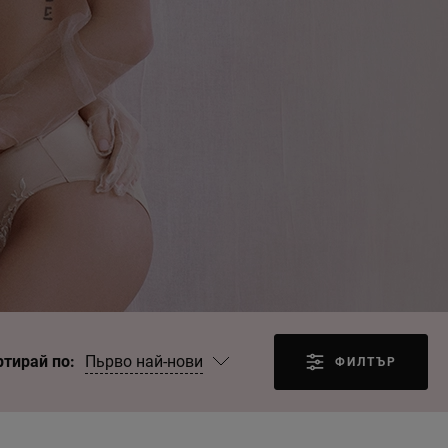
Пьрво най-нови
ртирай по:
ФИЛТЪР