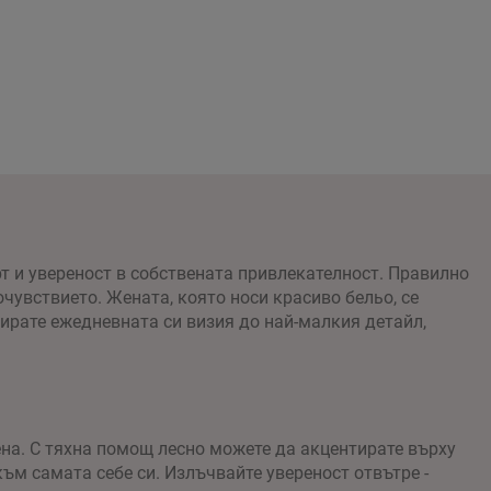
т и увереност в собствената привлекателност. Правилно
увствието. Жената, която носи красиво бельо, се
бирате ежедневната си визия до най-малкия детайл,
на. С тяхна помощ лесно можете да акцентирате върху
ъм самата себе си. Излъчвайте увереност отвътре -