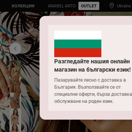
КОЛЕКЦИИ
OUTLET
Ukraine
Разгледайте нашия онлайн
магазин на български език!
Пазарувайте лесно с доставка в
България. Възползвайте се от
специални оферти, бърза доставка
обслужване на роден език.