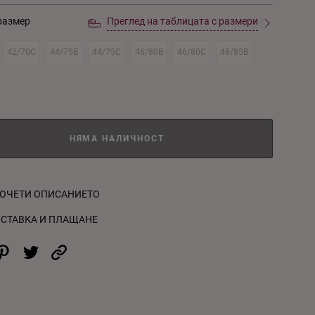
размер
Преглед на таблицата с размери
42/70C
44/75B
44/75C
46/80B
46/80C
48/85B
НЯМА НАЛИЧНОСТ
ОЧЕТИ ОПИСАНИЕТО
СТАВКА И ПЛАЩАНЕ