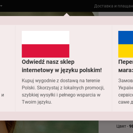
Доставка и плащан
Към гла
932-005
Odwiedź nasz sklep
Пере
932
internetowy w języku polskim!
мага
Kupuj wygodnie z dostawą na terenie
Замов
кос
Polski. Skorzystaj z lokalnych promocji,
Україн
 и
szybkiej wysyłki i pełnego wsparcia w
сервіс
2 427.
Twoim języku.
саме д
Цвят -
9