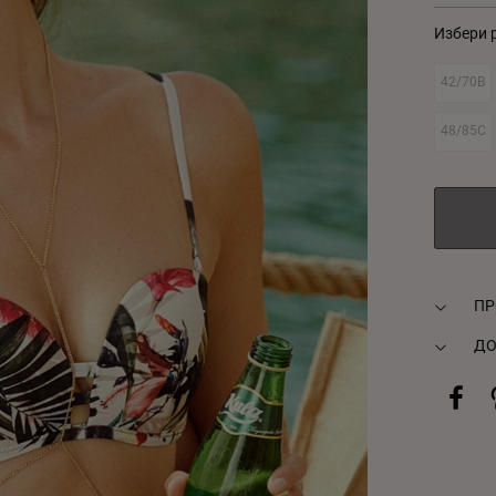
Избери 
42/70B
48/85C
ПР
ДО