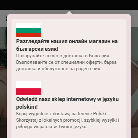
Разгледайте нашия онлайн магазин на
български език!
Пазарувайте лесно с доставка в България.
Възползвайте се от специални оферти, бърза
доставка и обслужване на роден език.
Odwiedź nasz sklep internetowy w języku
polskim!
Kupuj wygodnie z dostawą na terenie Polski.
Skorzystaj z lokalnych promocji, szybkiej wysyłki i
pełnego wsparcia w Twoim języku.
Дамски бански