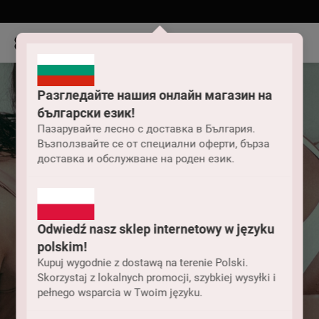
Разгледайте нашия онлайн магазин на
български език!
Пазарувайте лесно с доставка в България.
Възползвайте се от специални оферти, бърза
доставка и обслужване на роден език.
Odwiedź nasz sklep internetowy w języku
polskim!
Kupuj wygodnie z dostawą na terenie Polski.
Skorzystaj z lokalnych promocji, szybkiej wysyłki i
pełnego wsparcia w Twoim języku.
Дамски бански