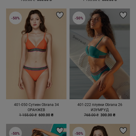
-50%
-50%
401-050 Сутиен Obrana 34
401-222 плувки Obrana 26
ОРАНЖЕВ
ИЗУМРУД
1 155.00 ₴
600.00 ₴
768.00 ₴
300.00 ₴
-50%
-50%