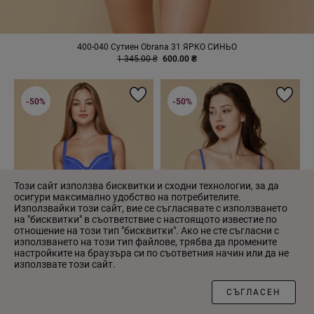
400-040 Сутиен Obrana 31 ЯРКО СИНЬО
1 345.00 ₴
600.00 ₴
-50%
-50%
Този сайт използва бисквитки и сходни технологии, за да
осигури максимално удобство на потребителите.
Използвайки този сайт, вие се съгласявате с използването
на "бисквитки" в съответствие с настоящото известие по
отношение на този тип "бисквитки". Ако не сте съгласни с
използването на този тип файлове, трябва да промените
настройките на браузъра си по съответния начин или да не
използвате този сайт.
ФИЛТЪР
СЪГЛАСЕН
400-041 Сутиен Obrana 31
400-011 Сутиен Obrana 31
ЯРКО СИНЬО
ЯРКО СИНЬО