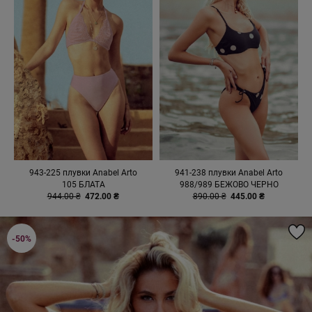
943-225 плувки Anabel Arto
941-238 плувки Anabel Arto
105 БЛАТА
988/989 БЕЖОВО ЧЕРНО
944.00 ₴
472.00 ₴
890.00 ₴
445.00 ₴
-50%