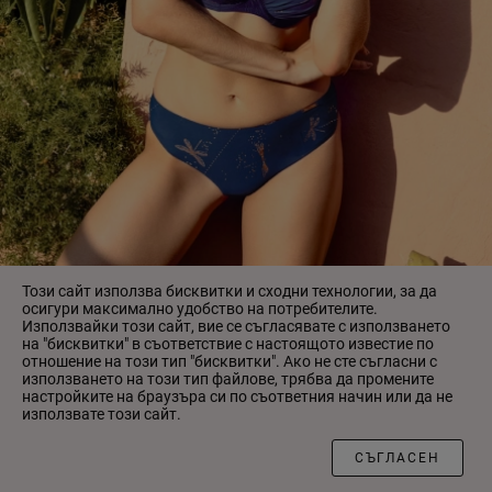
Този сайт използва бисквитки и сходни технологии, за да
осигури максимално удобство на потребителите.
Използвайки този сайт, вие се съгласявате с използването
на "бисквитки" в съответствие с настоящото известие по
отношение на този тип "бисквитки". Ако не сте съгласни с
използването на този тип файлове, трябва да промените
настройките на браузъра си по съответния начин или да не
909-009/909-232 бански костюм Anabel Arto 949/08 СИН
използвате този сайт.
ФИЛТЪР
1 760.00 ₴
750.00 ₴
СЪГЛАСЕН