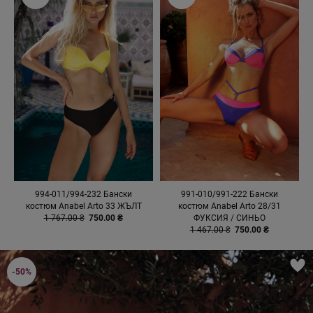
994-011/994-232 Бански
991-010/991-222 Бански
костюм Anabel Arto 33 ЖЪЛТ
костюм Anabel Arto 28/31
1 767.00 ₴
750.00 ₴
ФУКСИЯ / СИНЬО
1 467.00 ₴
750.00 ₴
-50%