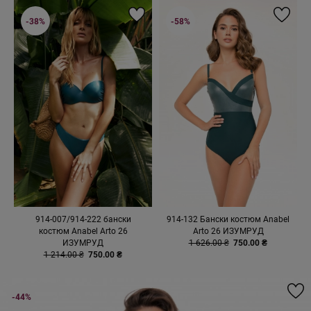
-38%
-58%
914-007/914-222 бански
914-132 Бански костюм Anabel
костюм Anabel Arto 26
Arto 26 ИЗУМРУД
ИЗУМРУД
1 626.00 ₴
750.00 ₴
1 214.00 ₴
750.00 ₴
-44%