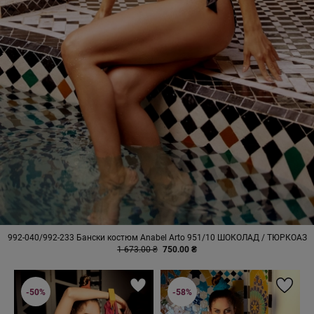
992-040/992-233 Бански костюм Anabel Arto 951/10 ШОКОЛАД / ТЮРКОАЗ
1 673.00 ₴
750.00 ₴
-50%
-58%