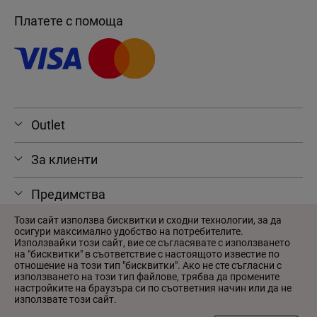
Платете с помоща
Outlet
За клиенти
Предимства
Този сайт използва бисквитки и сходни технологии, за да
осигури максимално удобство на потребителите.
Използвайки този сайт, вие се съгласявате с използването
на "бисквитки" в съответствие с настоящото известие по
© 2026 Outlet
отношение на този тип "бисквитки". Ако не сте съгласни с
Потребителско споразумение
използването на този тип файлове, трябва да промените
настройките на браузъра си по съответния начин или да не
Политика за поверителност
използвате този сайт.