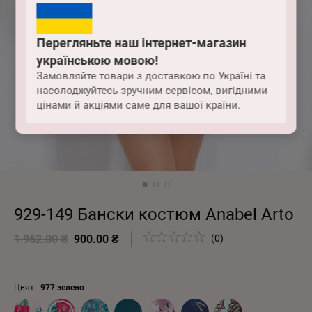
Перегляньте наш інтернет-магазин
українською мовою!
Замовляйте товари з доставкою по Україні та
насолоджуйтесь зручним сервісом, вигідними
цінами й акціями саме для вашої країни.
929-149 Бански костюм Anabel Arto
1 962.00 ₴
900.00 ₴
(0)
Цвят -
977 зелено