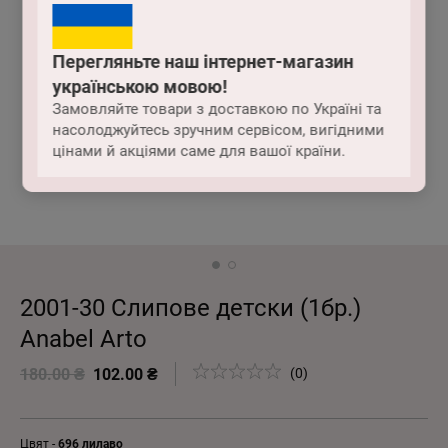
Перегляньте наш інтернет-магазин
українською мовою!
Замовляйте товари з доставкою по Україні та
насолоджуйтесь зручним сервісом, вигідними
цінами й акціями саме для вашої країни.
2001-30 Слипове детски (1бр.)
Anabel Arto
180.00 ₴
102.00 ₴
(0)
Цвят -
696 лилаво