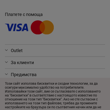
Платете с помоща
Outlet
За клиенти
Предимства
Този сайт използва бисквитки и сходни технологии, за да
осигури максимално удобство на потребителите.
Използвайки този сайт, вие се съгласявате с използването
на "бисквитки" в съответствие с настоящото известие по
© 2026 Outlet
отношение на този тип "бисквитки". Ако не сте съгласни с
Потребителско споразумение
използването на този тип файлове, трябва да промените
настройките на браузъра си по съответния начин или да не
Политика за поверителност