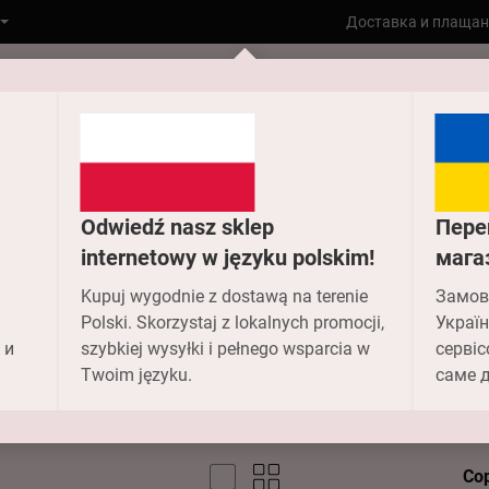
Доставка и плащан
Към главната
Колекции
Aura
Odwiedź nasz sklep
Пере
internetowy w języku polskim!
мага
Aura
Kupuj wygodnie z dostawą na terenie
Замов
Polski. Skorzystaj z lokalnych promocji,
Україн
 и
szybkiej wysyłki i pełnego wsparcia w
сервіс
Twoim języku.
саме д
Со