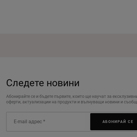
Следете новини
Абонирайте се и бъдете първите, които ще научат за ексклузивн
оферти, актуализации на продукти и вълнуващи новини и съоб
АБОНИРАЙ СЕ