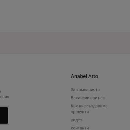
Anabel Arto
За компанията
и
щения
Вакансии при нас
Как ние създаваме
продукти
видео
контакти