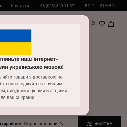
BG
₴ UAH
е
Контакти
+38 (063) 320-11-37
ТЪРСИ
гляньте наш інтернет-
зин українською мовою!
ляйте товари з доставкою по
і та насолоджуйтесь зручним
ом, вигідними цінами й акціями
ля вашої країни.
Пьрво най-нови
ртирай по:
ФИЛТЪР