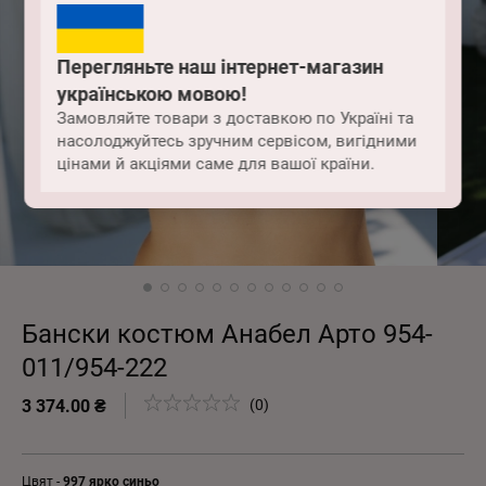
Перегляньте наш інтернет-магазин
українською мовою!
Замовляйте товари з доставкою по Україні та
насолоджуйтесь зручним сервісом, вигідними
цінами й акціями саме для вашої країни.
Бански костюм Анабел Арто 954-
011/954-222
3 374.00 ₴
(0)
Цвят -
997 ярко синьо