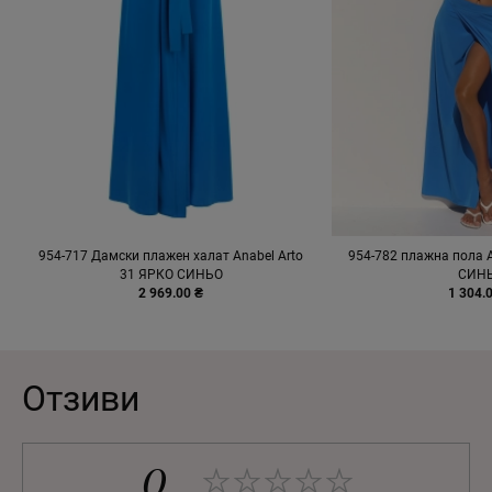
954-717 Дамски плажен халат Anabel Arto
954-782 плажна пола A
31 ЯРКО СИНЬО
СИН
2 969.00 ₴
1 304.
Отзиви
0