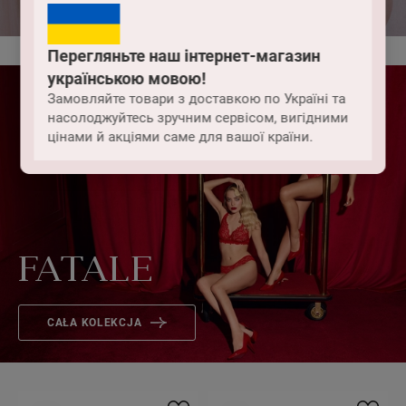
Перегляньте наш інтернет-магазин
українською мовою!
Замовляйте товари з доставкою по Україні та
насолоджуйтесь зручним сервісом, вигідними
цінами й акціями саме для вашої країни.
FATALE
CAŁA KOLEKCJA