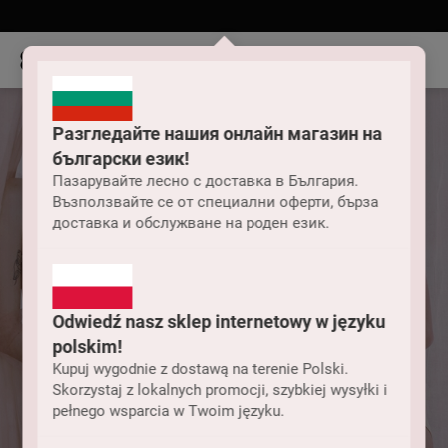
Разгледайте нашия онлайн магазин на
български език!
Пазарувайте лесно с доставка в България.
Възползвайте се от специални оферти, бърза
доставка и обслужване на роден език.
Odwiedź nasz sklep internetowy w języku
polskim!
Kupuj wygodnie z dostawą na terenie Polski.
Skorzystaj z lokalnych promocji, szybkiej wysyłki i
pełnego wsparcia w Twoim języku.
Bielizna