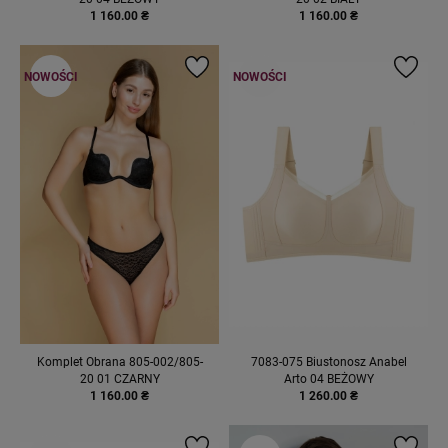
1 160.00 ₴
1 160.00 ₴
NOWOŚCI
NOWOŚCI
Komplet Obrana 805-002/805-
7083-075 Biustonosz Anabel
20 01 CZARNY
Arto 04 BEŻOWY
1 160.00 ₴
1 260.00 ₴