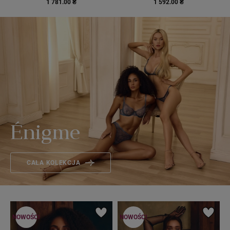
1 781.00 ₴
1 592.00 ₴
Énigme
CAŁA KOLEKCJA
NOWOŚCI
NOWOŚCI