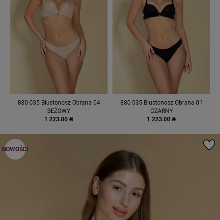
880-035 Biustonosz Obrana 04
880-035 Biustonosz Obrana 01
BEŻOWY
CZARNY
1 223.00 ₴
1 223.00 ₴
NOWOŚCI