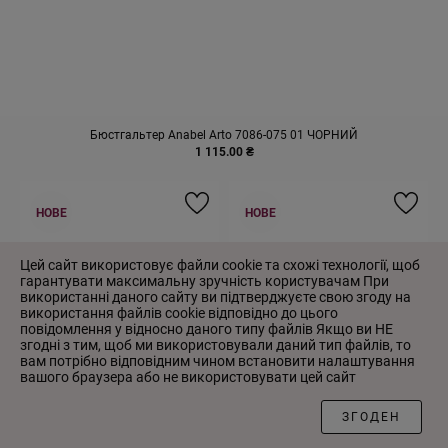
Бюстгальтер Anabel Arto 7086-075 01 ЧОРНИЙ
1 115.00 ₴
НОВЕ
НОВЕ
Цей сайт використовує файли cookie та схожі технології, щоб
гарантувати максимальну зручність користувачам При
використанні даного сайту ви підтверджуєте свою згоду на
використання файлів cookie відповідно до цього
повідомлення у відносно даного типу файлів Якщо ви НЕ
згодні з тим, щоб ми використовували даний тип файлів, то
вам потрібно відповідним чином встановити налаштування
вашого браузера або не використовувати цей сайт
ФІЛЬТР
ЗГОДЕН