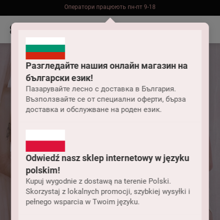
Безкоштовна доставка до складу НП замовлень від 2000 грн
Разгледайте нашия онлайн магазин на
български език!
Пазарувайте лесно с доставка в България.
Възползвайте се от специални оферти, бърза
доставка и обслужване на роден език.
Odwiedź nasz sklep internetowy w języku
polskim!
Kupuj wygodnie z dostawą na terenie Polski.
Skorzystaj z lokalnych promocji, szybkiej wysyłki i
pełnego wsparcia w Twoim języku.
Спідня білизна