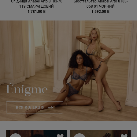
Спiдниця Anabel Arto 8183-70
Бюстгальтер Anabel Arto 8183-
119 СМАРАГДОВИЙ
058 01 ЧОРНИЙ
1 781.00 ₴
1 592.00 ₴
Énigme
ВСЯ КОЛЕКЦІЯ