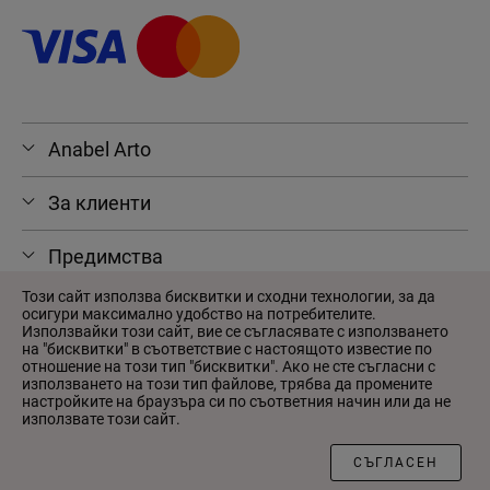
Anabel Arto
За клиенти
Предимства
Този сайт използва бисквитки и сходни технологии, за да
осигури максимално удобство на потребителите.
Използвайки този сайт, вие се съгласявате с използването
на "бисквитки" в съответствие с настоящото известие по
© 2026 Anabel Arto
отношение на този тип "бисквитки". Ако не сте съгласни с
Потребителско споразумение
използването на този тип файлове, трябва да промените
настройките на браузъра си по съответния начин или да не
Политика за поверителност
използвате този сайт.
Произведено в
Wezom
СЪГЛАСЕН