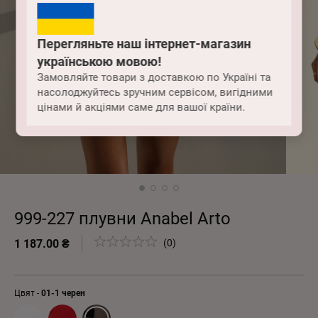
Перегляньте наш інтернет-магазин
українською мовою!
Замовляйте товари з доставкою по Україні та
насолоджуйтесь зручним сервісом, вигідними
цінами й акціями саме для вашої країни.
999-227 плувни Anabel Arto
1 187.00 ₴
(0)
Цвят -
01-1 черен