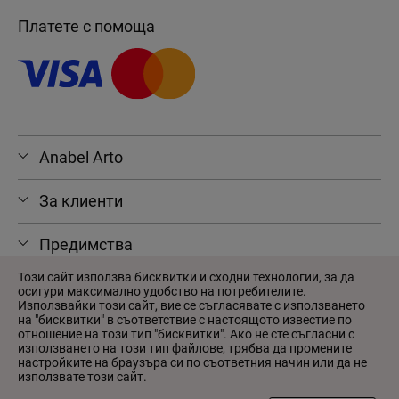
Платете с помоща
Anabel Arto
За клиенти
Предимства
Този сайт използва бисквитки и сходни технологии, за да
осигури максимално удобство на потребителите.
Използвайки този сайт, вие се съгласявате с използването
на "бисквитки" в съответствие с настоящото известие по
© 2026 Anabel Arto
отношение на този тип "бисквитки". Ако не сте съгласни с
Потребителско споразумение
използването на този тип файлове, трябва да промените
настройките на браузъра си по съответния начин или да не
Политика за поверителност
използвате този сайт.