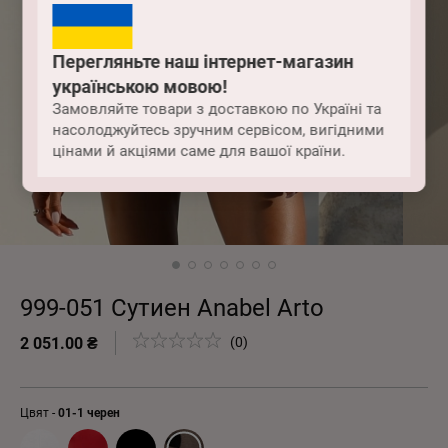
Перегляньте наш інтернет-магазин
українською мовою!
Замовляйте товари з доставкою по Україні та
насолоджуйтесь зручним сервісом, вигідними
цінами й акціями саме для вашої країни.
999-051 Сутиен Anabel Arto
2 051.00 ₴
(0)
Цвят -
01-1 черен