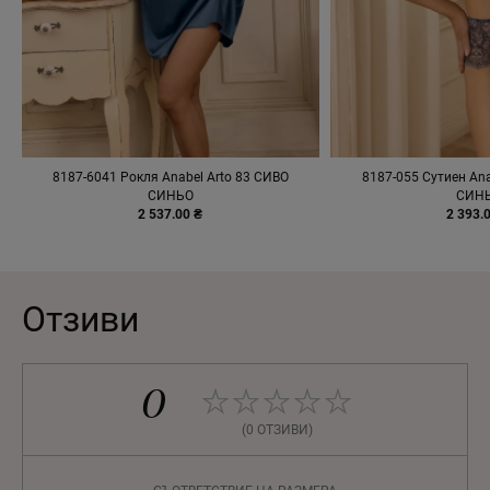
8187-6041 Рокля Anabel Arto 83 СИВО
8187-055 Сутиен Ana
СИНЬО
СИН
2 537.00 ₴
2 393.
Отзиви
0
(0 ОТЗИВИ)