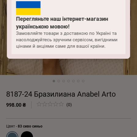
Перегляньте наш інтернет-магазин
українською мовою!
Замовляйте товари з доставкою по Україні та
насолоджуйтесь зручним сервісом, вигідними
цінами й акціями саме для вашої країни.
8187-24 Бразилиана Anabel Arto
998.00 ₴
(0)
Цвят -
83 сиво синьо