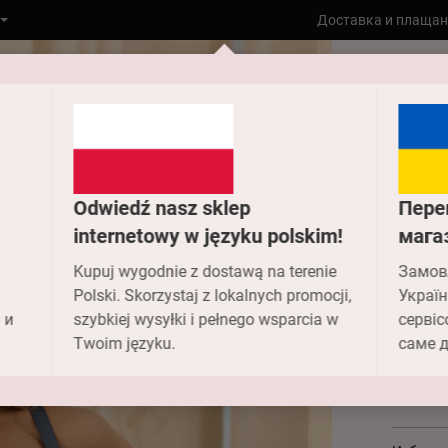
Доставка и плащан
Към гла
8187-055
Odwiedź nasz sklep
Пере
818
internetowy w języku polskim!
мага
Kupuj wygodnie z dostawą na terenie
Замов
Art
Polski. Skorzystaj z lokalnych promocji,
Україн
 и
szybkiej wysyłki i pełnego wsparcia w
сервіс
2 393.
Twoim języku.
саме д
Цвят -
8