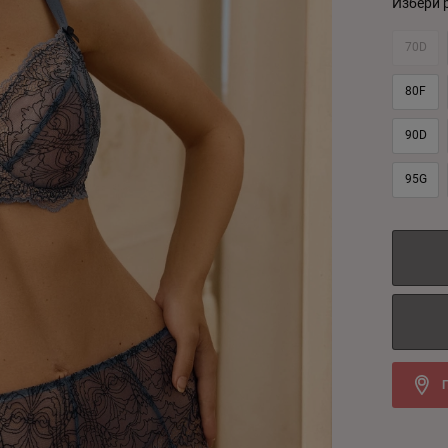
Избери 
70D
80F
90D
95G