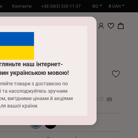
BG
₴ UAH
е
Контакти
+38 (063) 320-11-37
ТЪРСИ
вната
Бельо
Сутиени
 Сутиен Anabel Arto
гляньте наш інтернет-
7-055 Сутиен Anabel
зин українською мовою!
ляйте товари з доставкою по
o
і та насолоджуйтесь зручним
ом, вигідними цінами й акціями
00 ₴
(0)
LG0029299_F00001642
ля вашої країни.
3 сиво синьо