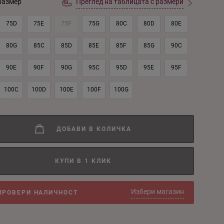
размер
Преглед на таблицата с размери
75D
75E
75F
75G
80C
80D
80E
80G
85C
85D
85E
85F
85G
90C
90E
90F
90G
95C
95D
95E
95F
100C
100D
100E
100F
100G
ДОБАВИ В КОЛИЧКА
КУПИ В 1 КЛИК
Избери магазин
ПРОВЕРИ НАЛИЧНОСТ