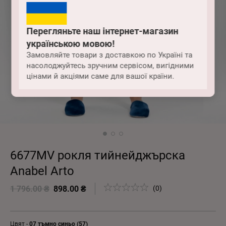
Перегляньте наш інтернет-магазин
українською мовою!
Замовляйте товари з доставкою по Україні та
насолоджуйтесь зручним сервісом, вигідними
цінами й акціями саме для вашої країни.
6677MV рокля тийнейджърска
Anabel Arto
1 796.00 ₴
898.00 ₴
(0)
Цвят -
07 тъмно синьо (57)