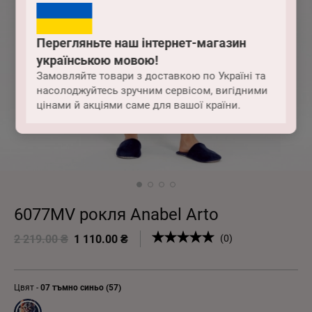
Перегляньте наш інтернет-магазин
українською мовою!
Замовляйте товари з доставкою по Україні та
насолоджуйтесь зручним сервісом, вигідними
цінами й акціями саме для вашої країни.
6077MV рокля Anabel Arto
2 219.00 ₴
1 110.00 ₴
(0)
Цвят -
07 тъмно синьо (57)