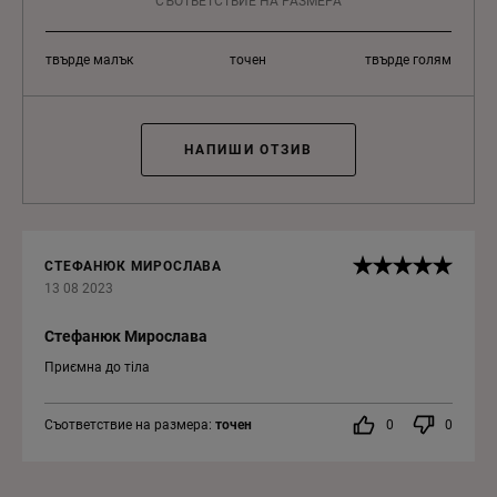
СЪОТВЕТСТВИЕ НА РАЗМЕРА
твърде малък
точен
твърде голям
НАПИШИ ОТЗИВ
СТЕФАНЮК МИРОСЛАВА
13 08 2023
Стефанюк Мирослава
Приємна до тіла
Съответствие на размера:
точен
0
0