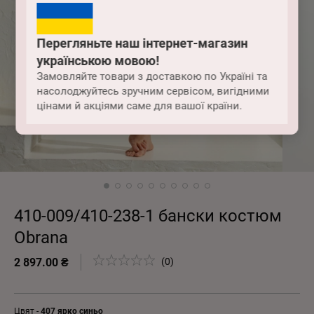
Перегляньте наш інтернет-магазин
українською мовою!
Замовляйте товари з доставкою по Україні та
насолоджуйтесь зручним сервісом, вигідними
цінами й акціями саме для вашої країни.
410-009/410-238-1 бански костюм
Obrana
2 897.00 ₴
(0)
Цвят -
407 ярко синьо