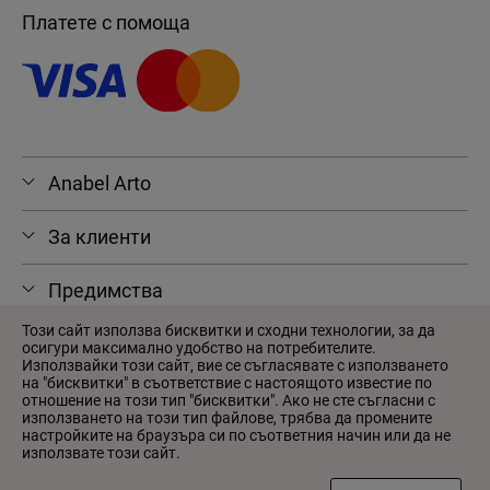
Платете с помоща
Anabel Arto
За клиенти
Предимства
Този сайт използва бисквитки и сходни технологии, за да
осигури максимално удобство на потребителите.
Използвайки този сайт, вие се съгласявате с използването
на "бисквитки" в съответствие с настоящото известие по
© 2026 Anabel Arto
отношение на този тип "бисквитки". Ако не сте съгласни с
Потребителско споразумение
използването на този тип файлове, трябва да промените
настройките на браузъра си по съответния начин или да не
Политика за поверителност
използвате този сайт.