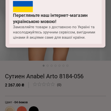
Перегляньте наш інтернет-магазин
українською мовою!
Замовляйте товари з доставкою по Україні та
насолоджуйтесь зручним сервісом, вигідними
цінами й акціями саме для вашої країни.
Сутиен Anabel Arto 8184-056
2 267.00 ₴
(0)
Цвят -
04 бежов