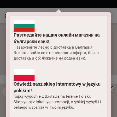
Разгледайте нашия онлайн магазин на
български език!
Пазарувайте лесно с доставка в България.
Възползвайте се от специални оферти, бърза
Legginsy damskie
доставка и обслужване на роден език.
Odwiedź nasz sklep internetowy w języku
polskim!
-43%
Kupuj wygodnie z dostawą na terenie Polski.
Skorzystaj z lokalnych promocji, szybkiej wysyłki i
pełnego wsparcia w Twoim języku.