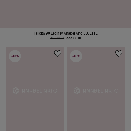
Felicita 90 Leginsy Anabel Arto BLUETTE
785.00 ₴
444.00 ₴
-43%
-43%