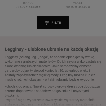
BIANCO
VIOLET
785.00 ₴
444.00 ₴
785.00 ₴
444.00 ₴
FILTR
Legginsy - ulubione ubranie na każdą okazję
Legginsy (od ang. leg - „noga”) to spodnie opinające sylwetkę,
wykonane z grubszych materiałów. Do ich szycia wykorzystuje się
skórę, dzianinę lub cienki denim. Jako samodzielny element
garderoby pojawiły się pod koniec lat 80. ubiegłego wieku i
zostały zapożyczone z męskiej mody. Legginsy można kupić z
myślą o różnych okazjach - w takim ubraniu będzie wygodnie:
- chodzić do pracy. Nawet surowy biurowy dress code dopuszcza
czarne, dopasowane spodnie w połączeniu z klasycznymi
bluzkami;
- wybrać się na wydarzenie towarzyskie. Wystarczy uzupełnić
stylizację z legginsami efektowną bluzką i marynarką. Zewnętrzna