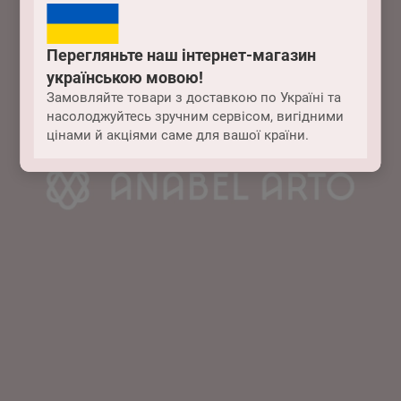
Перегляньте наш інтернет-магазин
українською мовою!
Замовляйте товари з доставкою по Україні та
насолоджуйтесь зручним сервісом, вигідними
цінами й акціями саме для вашої країни.