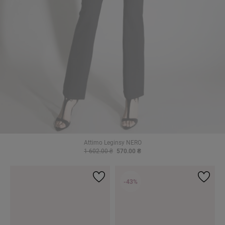
Attimo Leginsy NERO
1 602.00 ₴
570.00 ₴
-43%