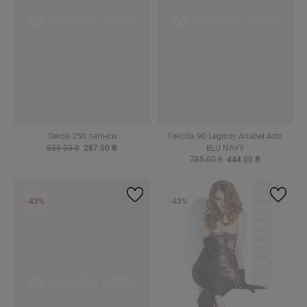
Gerda 250 легінси
Felicita 90 Leginsy Anabel Arto
538.00 ₴
287.00 ₴
BLU NAVY
785.00 ₴
444.00 ₴
-43%
-43%