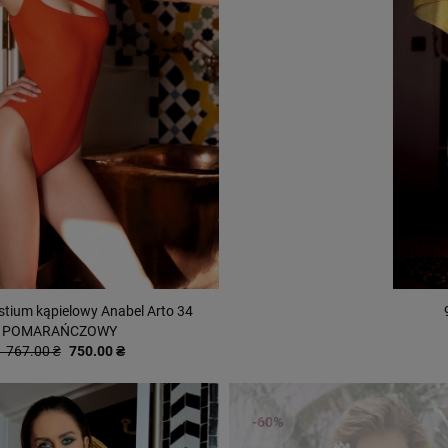
tium kąpielowy Anabel Arto 34
POMARAŃCZOWY
1 767.00 ₴
750.00 ₴
-60%