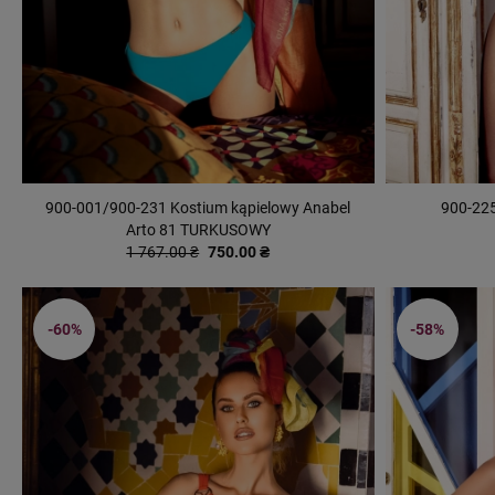
900-001/900-231 Kostium kąpielowy Anabel
900-225
Arto 81 TURKUSOWY
1 767.00 ₴
750.00 ₴
-60%
-58%