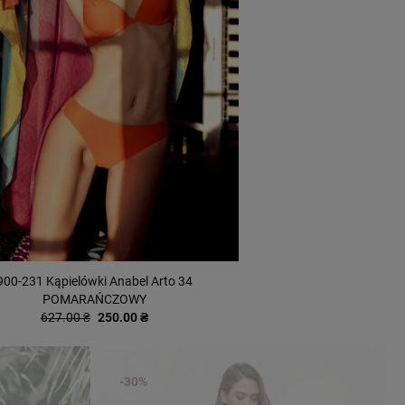
900-231 Kąpielówki Anabel Arto 34
POMARAŃCZOWY
627.00 ₴
250.00 ₴
-30%