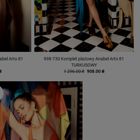
abel Arto 81
998-730 Komplet plażowy Anabel Arto 81
TURKUSOWY
₴
1 296.00 ₴
908.00 ₴