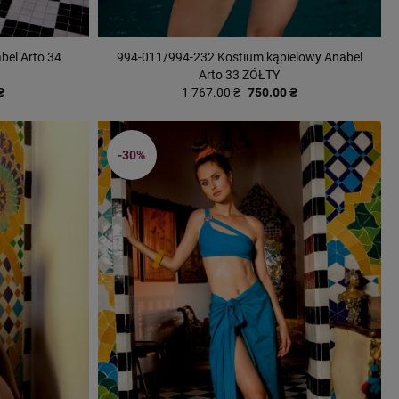
bel Arto 34
994-011/994-232 Kostium kąpielowy Anabel
Arto 33 ZÓŁTY
₴
1 767.00 ₴
750.00 ₴
-30%