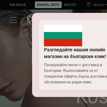
KOLEKCJE
OUTLET
Ukraine
Разгледайте нашия онлайн
магазин на български език!
Пазарувайте лесно с доставка в
България. Възползвайте се от
специални оферти, бърза доставка
обслужване на роден език.
Kos