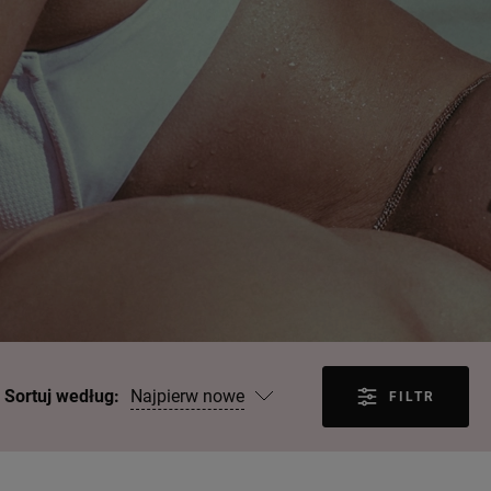
Najpierw nowe
Sortuj według:
FILTR