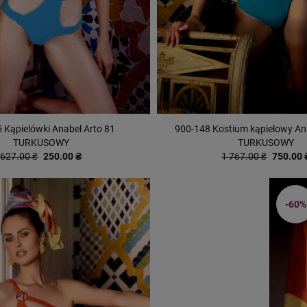
 Kąpielówki Anabel Arto 81
900-148 Kostium kąpielowy An
TURKUSOWY
TURKUSOWY
627.00 ₴
250.00 ₴
1 767.00 ₴
750.00 
-60%