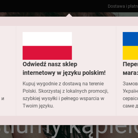
Dostawa i płat
Odwiedź nasz sklep
Пере
internetowy w języku polskim!
мага
Kupuj wygodnie z dostawą na terenie
Замов
Polski. Skorzystaj z lokalnych promocji,
Україн
 и
szybkiej wysyłki i pełnego wsparcia w
сервіс
Dom
Kostiumy kąpielowe
Twoim języku.
саме д
tiumy kąpie