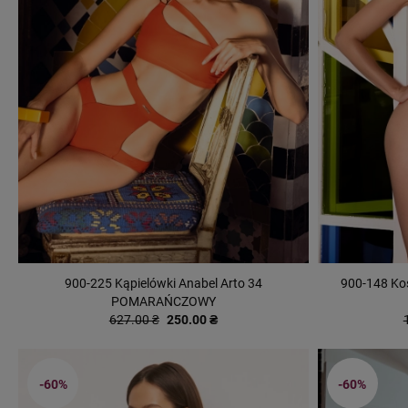
900-225 Kąpielówki Anabel Arto 34
900-148 Kos
POMARAŃCZOWY
627.00 ₴
250.00 ₴
-60%
-60%