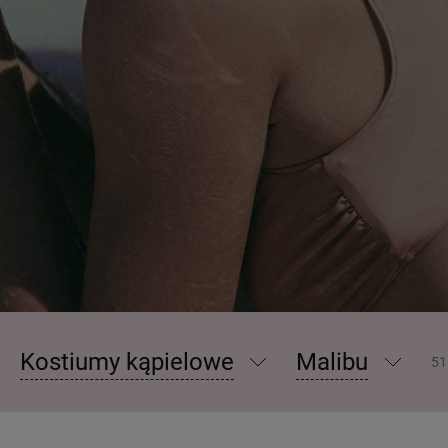
Kostiumy kąpielowe
Malibu
51