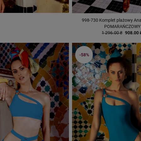
998-730 Komplet plażowy Ana
POMARAŃCZOWY
1 296.00 ₴
908.00 
-58%