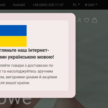
PL
₴ UAH
ność
Kontakt
+38 (063) 320-11-37
WYSZUKIWANIE
гляньте наш інтернет-
зин українською мовою!
ляйте товари з доставкою по
і та насолоджуйтесь зручним
ом, вигідними цінами й акціями
ля вашої країни.
lowe