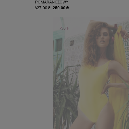
POMARAŃCZOWY
627.00 ₴
250.00 ₴
-50%