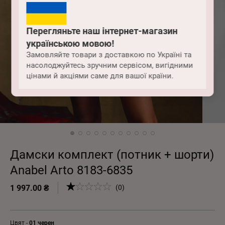
Перегляньте наш інтернет-магазин
українською мовою!
Замовляйте товари з доставкою по Україні та
насолоджуйтесь зручним сервісом, вигідними
цінами й акціями саме для вашої країни.
Дамски комплект (потник + шорти)
Anabel Arto 8183-6835
1 997.00 ₴
(0)
Цвят -
01 черен