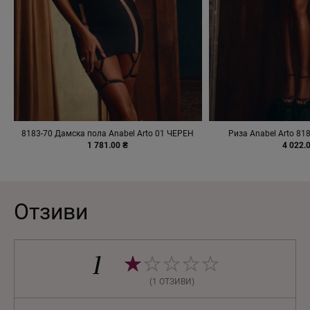
8183-70 Дамска пола Anabel Arto 01 ЧЕРЕН
Риза Anabel Arto 81
1 781.00 ₴
4 022.
Отзиви
1
(1 ОТЗИВИ)