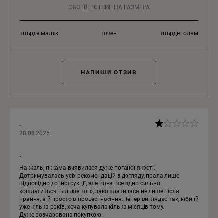
СЪОТВЕТСТВИЕ НА РАЗМЕРА
твърде малък
точен
твърде голям
НАПИШИ ОТЗИВ
.
28 08 2025
.
На жаль, піжама виявилася дуже поганої якості.
Дотримувалась усіх рекомендацій з догляду, прала лише
відповідно до інструкції, але вона все одно сильно
кошлатиться. Більше того, закошлатилася не лише після
прання, а й просто в процесі носіння. Тепер виглядає так, ніби їй
уже кілька років, хоча купувала кілька місяців тому.
Дуже розчарована покупкою.