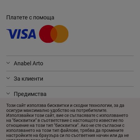
Платете с помоща
Anabel Arto
За клиенти
Предимства
Този сайт използва бисквитки и сходни технологии, за да
осигури максимално удобство на потребителите.
Използвайки този сайт, вие се съгласявате с използването
на "бисквитки" в съответствие с настоящото известие по
© 2026 Anabel Arto
отношение на този тип "бисквитки". Ако не сте съгласни с
Потребителско споразумение
използването на този тип файлове, трябва да промените
настройките на браузъра си по съответния начин или да не
Политика за поверителност