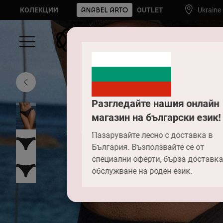
КОЛЕКЦИИ
OUTLET
Ukraine
Разгледайте нашия онлайн
магазин на български език!
Пазарувайте лесно с доставка в
България. Възползвайте се от
специални оферти, бърза доставка
обслужване на роден език.