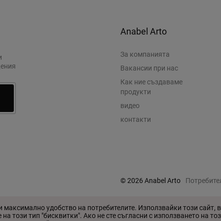
Anabel Arto
За компанията
и
щения
Вакансии при нас
Как ние създаваме
продукти
видео
контакти
© 2026 Anabel Arto
Потребите
Произведено в
Wezom
ри максимално удобство на потребителите. Използвайки този сайт, в
на този тип "бисквитки". Ако не сте съгласни с използването на то