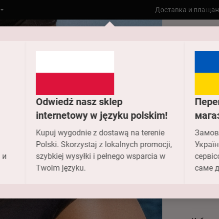
Доставка и плащан
Към гла
999-221 
Odwiedź nasz sklep
Пере
999
internetowy w języku polskim!
мага
Kupuj wygodnie z dostawą na terenie
Замов
Art
Polski. Skorzystaj z lokalnych promocji,
Україн
 и
szybkiej wysyłki i pełnego wsparcia w
сервіс
1 187.
Twoim języku.
саме д
Цвят -
0