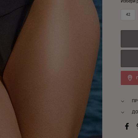
Избери 
42
ПР
ДО