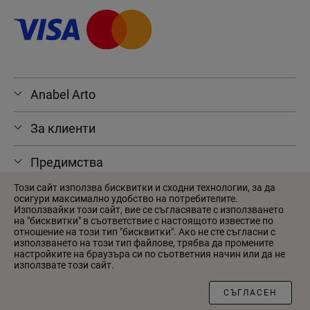
Anabel Arto
За клиенти
Предимства
Този сайт използва бисквитки и сходни технологии, за да
осигури максимално удобство на потребителите.
Използвайки този сайт, вие се съгласявате с използването
на "бисквитки" в съответствие с настоящото известие по
© 2026 Anabel Arto
отношение на този тип "бисквитки". Ако не сте съгласни с
Потребителско споразумение
използването на този тип файлове, трябва да промените
настройките на браузъра си по съответния начин или да не
Политика за поверителност
използвате този сайт.
Произведено в
Wezom
СЪГЛАСЕН