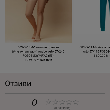
603-6613MV комплект детски
603-6611 MV блуза з
(блуза+панталон) Anabel Arto 57/246
Arto 57/116 РОЗОВ
РОЗОВ ИЗУМРУД (55)
1 800.00 ₴
1 269.00 ₴
635.00 ₴
Отзиви
0
(0 ОТЗИВИ)