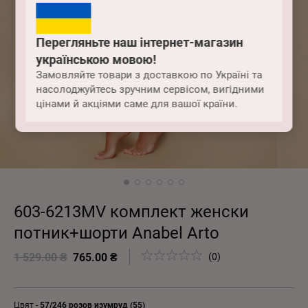
Перегляньте наш інтернет-магазин
українською мовою!
Замовляйте товари з доставкою по Україні та
насолоджуйтесь зручним сервісом, вигідними
цінами й акціями саме для вашої країни.
603-6213MV комплект женски
потник+шорти Anabel Arto
1 529.00 ₴
765.00 ₴
(0)
Цвят -
57/246 розов изумруд (55)