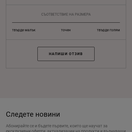
СЪОТВЕТСТВИЕ НА РАЗМЕРА
твърде малък
точен
твърде голям
НАПИШИ ОТЗИВ
Следете новини
Абонирайте се и бъдете първите, които ще научат за
ексклузивни оферти, актуализации на продукти и вълнуващи