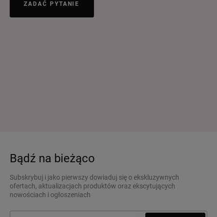
ZADAĆ PYTANIE
Bądź na bieżąco
Subskrybuj i jako pierwszy dowiaduj się o ekskluzywnych
ofertach, aktualizacjach produktów oraz ekscytujących
nowościach i ogłoszeniach