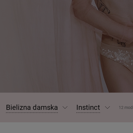
Bielizna damska
Instinct
12 mod