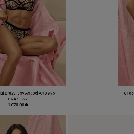
gi Brazyliany Anabel Arto 995
8186-
BRĄZOWY
1 070.00 ₴