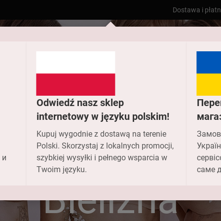
Dostawa i płat
Odwiedź nasz sklep
Пере
internetowy w języku polskim!
мага
Kupuj wygodnie z dostawą na terenie
Замов
Polski. Skorzystaj z lokalnych promocji,
Україн
 и
szybkiej wysyłki i pełnego wsparcia w
сервіс
Dom
Bielizna damska
Twoim języku.
саме д
Bielizna