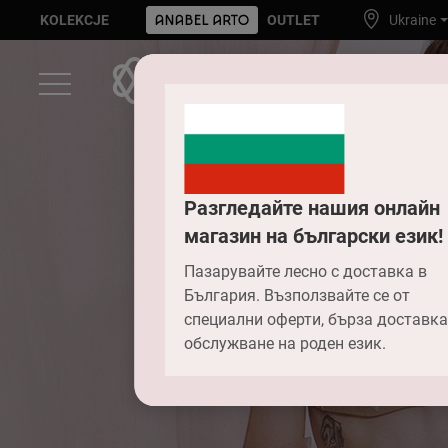
KOLEKCJE
OUTLET
Ukraine
Разгледайте нашия онлайн
магазин на български език!
Пазарувайте лесно с доставка в
България. Възползвайте се от
специални оферти, бърза доставка
обслужване на роден език.