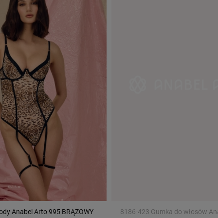
ody Anabel Arto 995 BRĄZOWY
8186-423 Gumka do włosów Ana