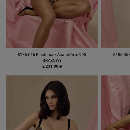
8186-016 Biustonosz Anabel Arto 995
8186-057
BRĄZOWY
2 231.00 ₴