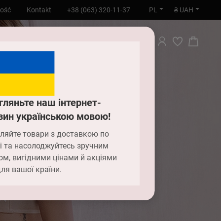
PL
₴ UAH
ność
Kontakt
+38 (063) 320-11-37
WYSZUKIWANIE
гляньте наш інтернет-
зин українською мовою!
ляйте товари з доставкою по
і та насолоджуйтесь зручним
ом, вигідними цінами й акціями
ля вашої країни.