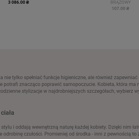
3 086.00 ₴
BRĄZOWY
107.00 ₴
a nie tylko spełniać funkcje higieniczne, ale również zapewni
potrafi znacząco poprawić samopoczucie. Kobieta, która ma na s
 codzienne stylizacje w najdrobniejszych szczegółach, wybierz wy
ciała
stylu i oddają wewnętrzną naturę każdej kobiety. Dzięki nim ł
 odrobinę czułości. Promieniej od środka - inni z pewnością to