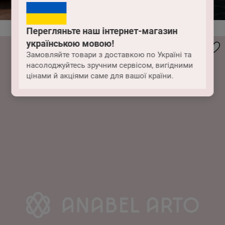
Перегляньте наш інтернет-магазин
українською мовою!
Замовляйте товари з доставкою по Україні та
насолоджуйтесь зручним сервісом, вигідними
цінами й акціями саме для вашої країни.