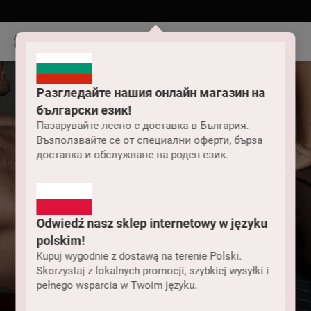
Разгледайте нашия онлайн магазин на
български език!
Пазарувайте лесно с доставка в България.
Възползвайте се от специални оферти, бърза
доставка и обслужване на роден език.
Odwiedź nasz sklep internetowy w języku
polskim!
Kupuj wygodnie z dostawą na terenie Polski.
Skorzystaj z lokalnych promocji, szybkiej wysyłki i
pełnego wsparcia w Twoim języku.
Dzianina męska