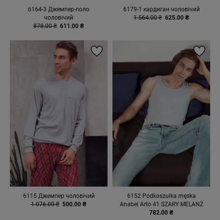
6164-3 Джемпер-поло
6179-1 кардиган чоловічий
чоловічий
1 564.00 ₴
625.00 ₴
878.00 ₴
611.00 ₴
6115 Джемпер чоловічий
6152 Podkoszulka męska
1 076.00 ₴
500.00 ₴
Anabel Arto 41 SZARY MELANŻ
782.00 ₴