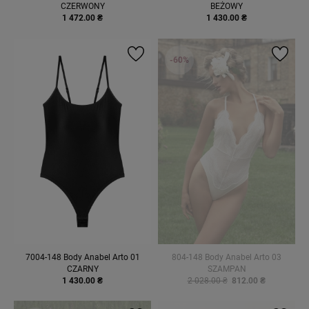
CZERWONY
BEŻOWY
1 472.00 ₴
1 430.00 ₴
-60%
7004-148 Body Anabel Arto 01
804-148 Body Anabel Arto 03
CZARNY
SZAMPAN
1 430.00 ₴
2 028.00 ₴
812.00 ₴