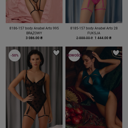
8186-157 body Anabel Arto 995
8185-157 body Anabel Arto 28
BRĄZOWY
FUKSJA
3 086.00 ₴
2 888.00 ₴
1 444.00 ₴
-50%
NOWOŚCI