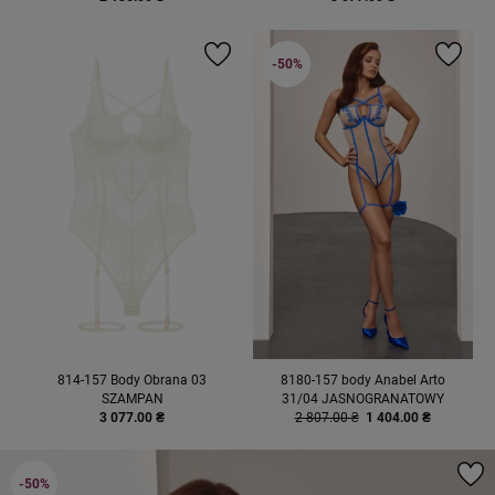
-50%
814-157 Body Obrana 03
8180-157 body Anabel Arto
SZAMPAN
31/04 JASNOGRANATOWY
3 077.00 ₴
2 807.00 ₴
1 404.00 ₴
-50%