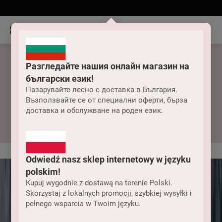
Разгледайте нашия онлайн магазин на
български език!
Пазарувайте лесно с доставка в България.
Възползвайте се от специални оферти, бърза
Body damskie
доставка и обслужване на роден език.
Odwiedź nasz sklep internetowy w języku
polskim!
Kupuj wygodnie z dostawą na terenie Polski.
Skorzystaj z lokalnych promocji, szybkiej wysyłki i
pełnego wsparcia w Twoim języku.