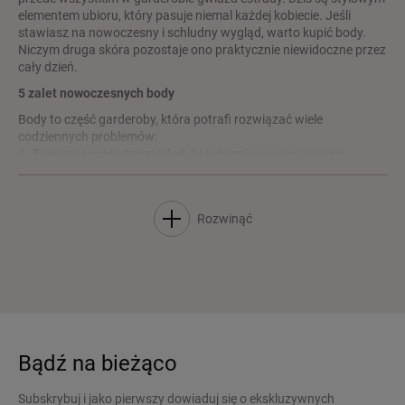
elementem ubioru, który pasuje niemal każdej kobiecie. Jeśli
stawiasz na nowoczesny i schludny wygląd, warto kupić body.
Niczym druga skóra pozostaje ono praktycznie niewidoczne przez
cały dzień.
5 zalet nowoczesnych body
Body to część garderoby, która potrafi rozwiązać wiele
codziennych problemów:
1. Zapewnia schludny wygląd.
Miłośniczki spodni z niskim
stanem z pewnością nie raz słyszały uwagi bliskich o wystającej
bieliźnie. Dzięki body możesz nosić ulubione ubrania bez
skrępowania i bez obaw o niepotrzebne detale. Jednolita forma
Rozwinąć
sprawia, że całość wygląda estetycznie.
2. Chroni przed wychłodzeniem.
Jeśli nie masz ochoty zakładać
wielu warstw ubrań, wybierz body. Dzięki ścisłemu dopasowaniu
do ciała daje ono dodatkowe poczucie komfortu i ciepła. Dobrze
trzyma się na miejscu, więc nie podwija się i nie odsłania brzucha
ani pleców.
3. Pomaga zaoszczędzić miejsce w garderobie.
Body o mniej
wyrazistym designie świetnie zastępują klasyczny golf i z
Bądź na bieżąco
powodzeniem wpisują się nawet w biurowy dress code. Model w
cielistym odcieniu będzie prezentował się szczególnie efektownie
pod półprzezroczystą bluzką.
Subskrybuj i jako pierwszy dowiaduj się o ekskluzywnych