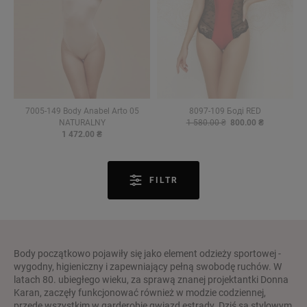
7005-149 Body Anabel Arto 05
8097-109 Боді RED
NATURALNY
1 580.00 ₴
800.00 ₴
1 472.00 ₴
FILTR
Body początkowo pojawiły się jako element odzieży sportowej -
wygodny, higieniczny i zapewniający pełną swobodę ruchów. W
latach 80. ubiegłego wieku, za sprawą znanej projektantki Donna
Karan, zaczęły funkcjonować również w modzie codziennej,
przede wszystkim w garderobie gwiazd estrady. Dziś są stylowym