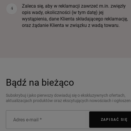
Zaleca się, aby w reklamacji zawrzeć m.in. zwięzły
opis wady, okoliczności (w tym datę) jej
wystąpienia, dane Klienta składającego reklamację,
oraz żądanie Klienta w związku z wadą towaru.
Bądź na bieżąco
Subskrybuj i jako pierwszy dowiaduj się o ekskluzywnych ofertach,
aktualizacjach produktów oraz ekscytujących nowościach i ogłoszen
ZAPISAĆ SIĘ