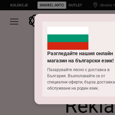
KOLEKCJE
OUTLET
Ukraine
Разгледайте нашия онлайн
магазин на български език!
Пазарувайте лесно с доставка в
България. Възползвайте се от
специални оферти, бърза доставка
обслужване на роден език.
Rekla