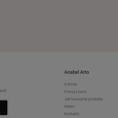
Anabel Arto
O firmie
iach
Pracuj z nami
Jak tworzymy produkty
Wideo
Kontakty