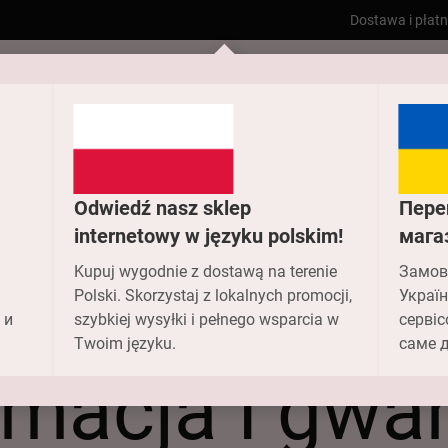
Dostawa i płat
Odwiedź nasz sklep
Пере
internetowy w języku polskim!
мага
Kupuj wygodnie z dostawą na terenie
Замов
Polski. Skorzystaj z lokalnych promocji,
Україн
 и
szybkiej wysyłki i pełnego wsparcia w
сервіс
Dom
Reklamacja i gwarancja
Twoim języku.
саме д
macja i gwa