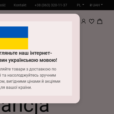
PL
₴ UAH
ność
Kontakt
+38 (063) 320-11-37
WYSZUKIWANIE
гляньте наш інтернет-
зин українською мовою!
ляйте товари з доставкою по
і та насолоджуйтесь зручним
ом, вигідними цінами й акціями
ля вашої країни.
rancja