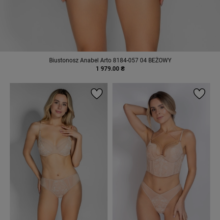
Biustonosz Anabel Arto 8184-057 04 BEŻOWY
1 979.00 ₴