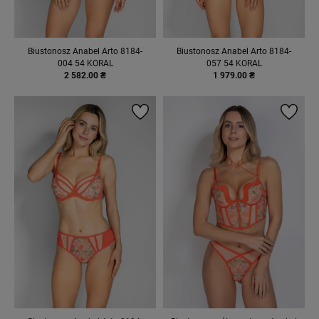
Biustonosz Anabel Arto 8184-
Biustonosz Anabel Arto 8184-
004 54 KORAL
057 54 KORAL
2 582.00 ₴
1 979.00 ₴