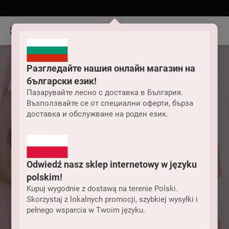
Разгледайте нашия онлайн магазин на
български език!
Пазарувайте лесно с доставка в България.
Възползвайте се от специални оферти, бърза
доставка и обслужване на роден език.
Odwiedź nasz sklep internetowy w języku
polskim!
Kupuj wygodnie z dostawą na terenie Polski.
Skorzystaj z lokalnych promocji, szybkiej wysyłki i
pełnego wsparcia w Twoim języku.
Bielizna