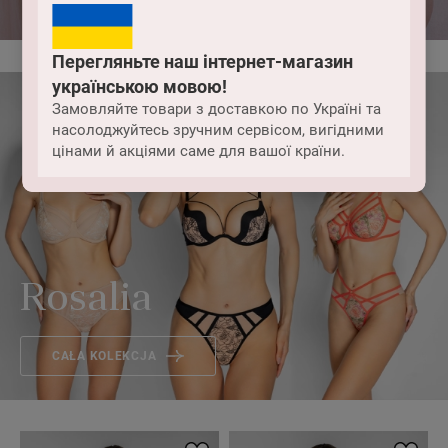
Перегляньте наш інтернет-магазин
українською мовою!
Замовляйте товари з доставкою по Україні та
насолоджуйтесь зручним сервісом, вигідними
цінами й акціями саме для вашої країни.
Rosalia
CAŁA KOLEKCJA