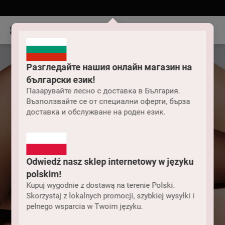
Разгледайте нашия онлайн магазин на
български език!
Пазарувайте лесно с доставка в България.
Възползвайте се от специални оферти, бърза
доставка и обслужване на роден език.
Odwiedź nasz sklep internetowy w języku
polskim!
Kupuj wygodnie z dostawą na terenie Polski.
Skorzystaj z lokalnych promocji, szybkiej wysyłki i
pełnego wsparcia w Twoim języku.
Rajstopy