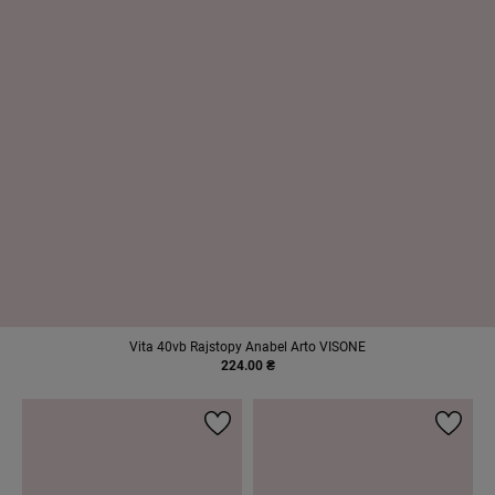
Vita 40vb Rajstopy Anabel Arto VISONE
224.00 ₴