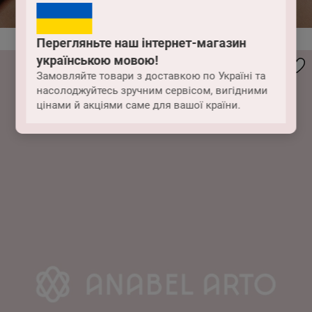
Перегляньте наш інтернет-магазин
українською мовою!
Замовляйте товари з доставкою по Україні та
насолоджуйтесь зручним сервісом, вигідними
цінами й акціями саме для вашої країни.